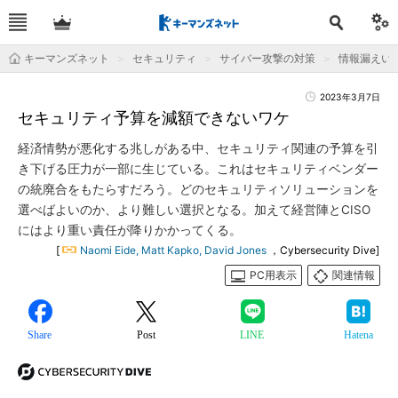
キーマンズネット
セキュリティ
サイバー攻撃の対策
情報漏えい
2023年3月7日
セキュリティ予算を減額できないワケ
経済情勢が悪化する兆しがある中、セキュリティ関連の予算を引
き下げる圧力が一部に生じている。これはセキュリティベンダー
の統廃合をもたらすだろう。どのセキュリティソリューションを
選べばよいのか、より難しい選択となる。加えて経営陣とCISO
にはより重い責任が降りかかってくる。
[
Naomi Eide, Matt Kapko, David Jones
，Cybersecurity Dive]
PC用表示
関連情報
Share
Post
LINE
Hatena