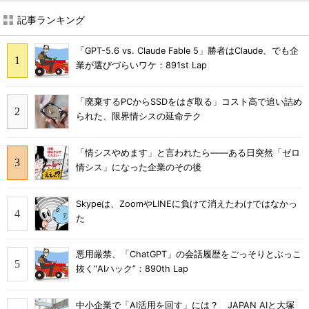
記事ランキング
「GPT-5.6 vs. Claude Fable 5」勝者はClaude、でも企
業が選びづらいワケ：891st Lap
「廃棄するPCからSSDをはぎ取る」コスト高で追い詰め
られた、限界情シスの延命テク
「情シスやめます」と言われたら――ある日突然「ゼロ
情シス」になった企業のその後
Skypeは、ZoomやLINEに負けて消えたわけではなかっ
た
悪用厳禁、「ChatGPT」の会話履歴をごっそりとぶっこ
抜く“AIハック”：890th Lap
中小企業で「AI活用を回す」には？ JAPAN AIと大塚