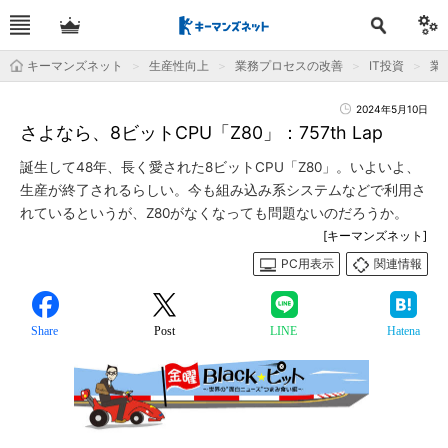
キーマンズネット
生産性向上
業務プロセスの改善
IT投資
業
2024年5月10日
さよなら、8ビットCPU「Z80」：757th Lap
誕生して48年、長く愛された8ビットCPU「Z80」。いよいよ、
生産が終了されるらしい。今も組み込み系システムなどで利用さ
れているというが、Z80がなくなっても問題ないのだろうか。
[キーマンズネット]
PC用表示
関連情報
Share
Post
LINE
Hatena