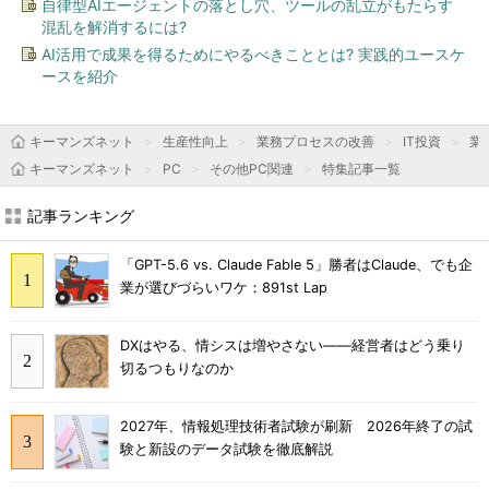
自律型AIエージェントの落とし穴、ツールの乱立がもたらす
混乱を解消するには?
AI活用で成果を得るためにやるべきこととは? 実践的ユースケ
ースを紹介
キーマンズネット
生産性向上
業務プロセスの改善
IT投資
業
キーマンズネット
PC
その他PC関連
特集記事一覧
記事ランキング
「GPT-5.6 vs. Claude Fable 5」勝者はClaude、でも企
業が選びづらいワケ：891st Lap
DXはやる、情シスは増やさない――経営者はどう乗り
切るつもりなのか
2027年、情報処理技術者試験が刷新 2026年終了の試
験と新設のデータ試験を徹底解説