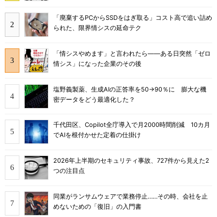
「廃棄するPCからSSDをはぎ取る」コスト高で追い詰め
られた、限界情シスの延命テク
「情シスやめます」と言われたら――ある日突然「ゼロ
情シス」になった企業のその後
塩野義製薬、生成AIの正答率を50→90％に 膨大な機
密データをどう最適化した？
千代田区、Copilot全庁導入で月2000時間削減 10カ月
でAIを根付かせた定着の仕掛け
2026年上半期のセキュリティ事故、727件から見えた2
つの注目点
同業がランサムウェアで業務停止……その時、会社を止
めないための「復旧」の入門書