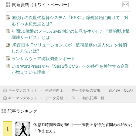
関連資料（ホワイトペーパー）
PR
国税庁の次世代基幹システム「KSK2」稼働開始に向けて、対
応すべき変更点とは?
年間50億通のメール/SMS判定の知見を生かした「標的型攻撃
訓練サービス」とは
JR西日本ITソリューションズが「監視業務の属人化」を解消
した方法とは?
ランサムウェア現状調査レポート
いまWordPressから「SaaS型CMS」への移行を検討する企業
が増えている理由
キーマンズネット
生産性向上
データ分析の実現
BI／BA／OLAP
キーマンズネット
データ分析
BI
特集記事一覧
記事ランキング
休息11時間未満が56回――法改正を待たず問われ始めた
「休ませ方」