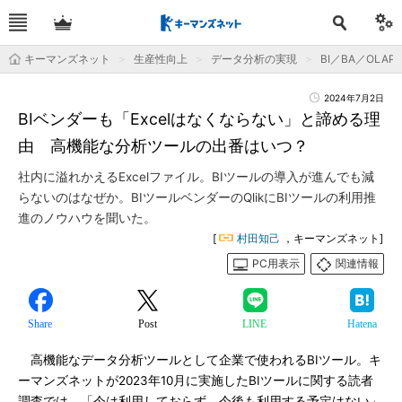
キーマンズネット
生産性向上
データ分析の実現
BI／BA／OLAP
2024年7月2日
BIベンダーも「Excelはなくならない」と諦める理
由 高機能な分析ツールの出番はいつ？
社内に溢れかえるExcelファイル。BIツールの導入が進んでも減
らないのはなぜか。BIツールベンダーのQlikにBIツールの利用推
進のノウハウを聞いた。
[
村田知己
，キーマンズネット]
PC用表示
関連情報
Share
Post
LINE
Hatena
高機能なデータ分析ツールとして企業で使われるBIツール。キ
ーマンズネットが2023年10月に実施したBIツールに関する読者
調査では、「今は利用しておらず、今後も利用する予定はない」