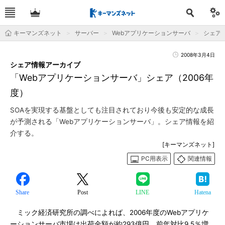
キーマンズネット
サーバー
Webアプリケーションサーバ
シェア
2008年3月4日
シェア情報アーカイブ
「Webアプリケーションサーバ」シェア（2006年
度）
SOAを実現する基盤としても注目されており今後も安定的な成長
が予測される「Webアプリケーションサーバ」。シェア情報を紹
介する。
[キーマンズネット]
PC用表示
関連情報
Share
Post
LINE
Hatena
ミック経済研究所の調べによれば、2006年度のWebアプリケ
ーションサーバ市場は出荷金額が約293億円、前年対比9.5％増