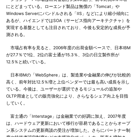
にとどまっている。ローエンド製品は無償の「Tomcat」や
Windows Serverにバンドルされる「IIS」などにより縮小傾向に
あるが、ハイエンドではSOA（サービス指向アーキテクチャ）を
実現する基盤としても注目されており、今後も安定的な成長が予
測される。
市場占有率を見ると、2006年度の出荷金額ベースで、日本IBM
が27.7％で1位、2位の富士通が15.3％、3位の日立製作所が
12.5％と続いている。
日本IBMの「WebSphere」は、製造業や金融業の伸びが比較的
高く、前年対比12.5％増と上位ベンダーでは最も高い成長を示し
ている。今後は、ユーザーが選択できるモジュールの追加や
OLTP用途としての販売強化により、さらなるシェア向上を目指
していく。
富士通の「Interstage」は金融業での好調に加え、2007年度
は、ハードウェア更新において移行が容易であることからオープ
ン系システムの更新商談の受注が増加した。さらにパートナー制