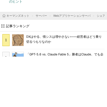
のヒント
キーマンズネット
サーバー
Webアプリケーションサーバ
シェア
記事ランキング
DXはやる、情シスは増やさない――経営者はどう乗り
切るつもりなのか
「GPT-5.6 vs. Claude Fable 5」勝者はClaude、でも企
業が選びづらいワケ：891st Lap
悪用厳禁、「ChatGPT」の会話履歴をごっそりとぶっこ
抜く“AIハック”：890th Lap
「廃棄するPCからSSDをはぎ取る」コスト高で追い詰め
られた、限界情シスの延命テク