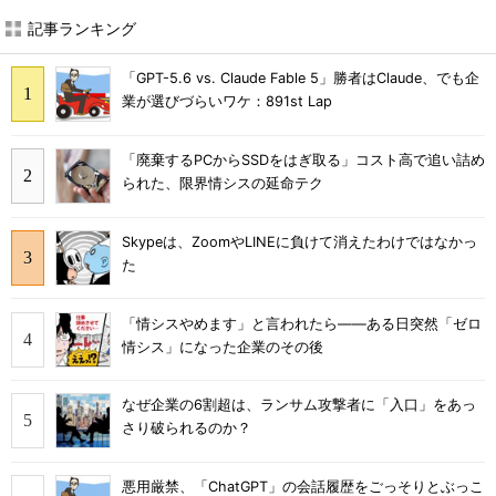
記事ランキング
「GPT-5.6 vs. Claude Fable 5」勝者はClaude、でも企
業が選びづらいワケ：891st Lap
「廃棄するPCからSSDをはぎ取る」コスト高で追い詰め
られた、限界情シスの延命テク
Skypeは、ZoomやLINEに負けて消えたわけではなかっ
た
「情シスやめます」と言われたら――ある日突然「ゼロ
情シス」になった企業のその後
なぜ企業の6割超は、ランサム攻撃者に「入口」をあっ
さり破られるのか？
悪用厳禁、「ChatGPT」の会話履歴をごっそりとぶっこ