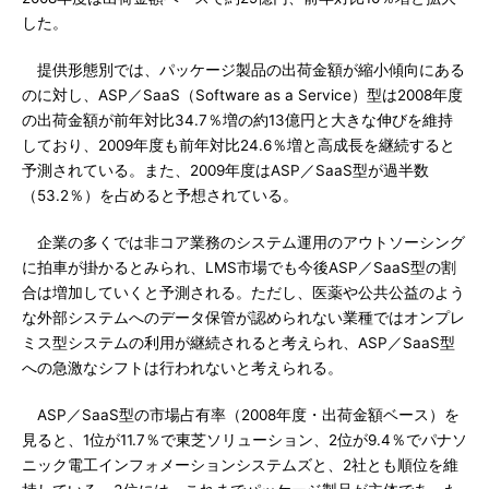
した。
提供形態別では、パッケージ製品の出荷金額が縮小傾向にある
のに対し、ASP／SaaS（Software as a Service）型は2008年度
の出荷金額が前年対比34.7％増の約13億円と大きな伸びを維持
しており、2009年度も前年対比24.6％増と高成長を継続すると
予測されている。また、2009年度はASP／SaaS型が過半数
（53.2％）を占めると予想されている。
企業の多くでは非コア業務のシステム運用のアウトソーシング
に拍車が掛かるとみられ、LMS市場でも今後ASP／SaaS型の割
合は増加していくと予測される。ただし、医薬や公共公益のよう
な外部システムへのデータ保管が認められない業種ではオンプレ
ミス型システムの利用が継続されると考えられ、ASP／SaaS型
への急激なシフトは行われないと考えられる。
ASP／SaaS型の市場占有率（2008年度・出荷金額ベース）を
見ると、1位が11.7％で東芝ソリューション、2位が9.4％でパナソ
ニック電工インフォメーションシステムズと、2社とも順位を維