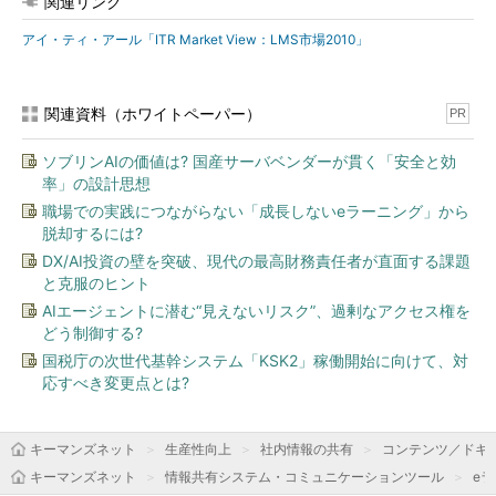
関連リンク
アイ・ティ・アール「ITR Market View：LMS市場2010」
関連資料（ホワイトペーパー）
PR
ソブリンAIの価値は? 国産サーバベンダーが貫く「安全と効
率」の設計思想
職場での実践につながらない「成長しないeラーニング」から
脱却するには?
DX/AI投資の壁を突破、現代の最高財務責任者が直面する課題
と克服のヒント
AIエージェントに潜む“見えないリスク”、過剰なアクセス権を
どう制御する?
国税庁の次世代基幹システム「KSK2」稼働開始に向けて、対
応すべき変更点とは?
キーマンズネット
生産性向上
社内情報の共有
コンテンツ／ドキ
キーマンズネット
情報共有システム・コミュニケーションツール
e