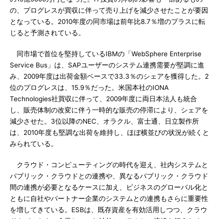
の、プログレスが買収に伴って売り上げを減少させたことが要因
となっている。2010年度の同市場は前年比8.7％増のプラスに転
じると予測されている。
同市場で首位を堅持しているIBMの「WebSphere Enterprise
Service Bus」は、SAPユーザーのシステム連携需要が堅調に進
み、2009年度は出荷金額ベースで33.3％のシェアを獲得した。2
位のプログレスは、15.9％だった。米国本社のIONA
Technologies社買収に伴って、2009年度に両日本法人も統合
し、販売体制の改変に伴う一時的な販売の停滞により、シェアを
減少させた。3位以降のNEC、オラクル、富士通、日立製作所
は、2010年度も堅調な出荷を維持し、ほぼ横並びの状況が続くと
みられている。
クラウド・コンピューティングの時代を迎え、社内システムと
パブリック・クラウドとの連携や、異なるパブリック・クラウド
間の連携が必要となるケースに加え、ビジネスのグローバル化と
ともに自社やパートナー企業のシステムとの連携もさらに重要性
を増してきている。ESBは、既存資産を有効活用しつつ、クラウ