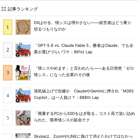
記事ランキング
DXはやる、情シスは増やさない――経営者はどう乗り
切るつもりなのか
「GPT-5.6 vs. Claude Fable 5」勝者はClaude、でも企
業が選びづらいワケ：891st Lap
「情シスやめます」と言われたら――ある日突然「ゼロ
情シス」になった企業のその後
強気値上げで自爆か ClaudeやGeminiに押され「M365
Copilot」は一人負け？：888th Lap
「廃棄するPCからSSDをはぎ取る」コスト高で追い詰め
られた、限界情シスの延命テク
Skypeは、ZoomやLINEに負けて消えたわけではなかっ