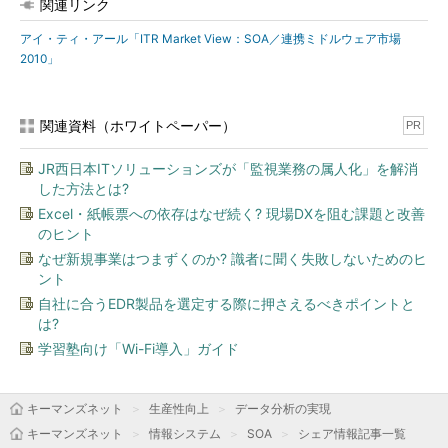
関連リンク
アイ・ティ・アール「ITR Market View：SOA／連携ミドルウェア市場
2010」
関連資料（ホワイトペーパー）
PR
JR西日本ITソリューションズが「監視業務の属人化」を解消
した方法とは?
Excel・紙帳票への依存はなぜ続く? 現場DXを阻む課題と改善
のヒント
なぜ新規事業はつまずくのか? 識者に聞く失敗しないためのヒ
ント
自社に合うEDR製品を選定する際に押さえるべきポイントと
は?
学習塾向け「Wi-Fi導入」ガイド
キーマンズネット
生産性向上
データ分析の実現
キーマンズネット
情報システム
SOA
シェア情報記事一覧