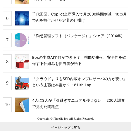
千代田区、Copilot全庁導入で月2000時間削減 10カ月
でAIを根付かせた定着の仕掛け
「勤怠管理ソフト（パッケージ）」シェア（2014年）
Boxの生成AIで何ができる？ 機能や事例、安全性を確
保する仕組みを担当者が語る
「クラウドよりもSSD内蔵オンプレサーバの方が安い」
という主張は本当か？：811th Lap
4人に3人が「引継ぎマニュアル使えない」 200人調査
で見えた問題点
Copyright © ITmedia Inc. All Rights Reserved.
ページトップに戻る