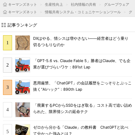
キーマンズネット
生産性向上
社内情報の共有
グループウェア
キーマンズネット
情報共有システム・コミュニケーションツール
グ
記事ランキング
DXはやる、情シスは増やさない――経営者はどう乗り
切るつもりなのか
「GPT-5.6 vs. Claude Fable 5」勝者はClaude、でも企
業が選びづらいワケ：891st Lap
悪用厳禁、「ChatGPT」の会話履歴をごっそりとぶっこ
抜く“AIハック”：890th Lap
「廃棄するPCからSSDをはぎ取る」コスト高で追い詰め
られた、限界情シスの延命テク
ゼロから分かる「Claude」の教科書 ChatGPTと比べ
て分かった強みとは？