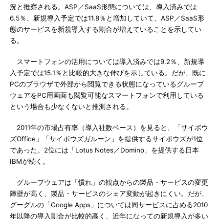
況と推察される。ASP／SaaS形態については、導入済みでは
6.5％、新規導入予定では11.8％と増加していて、ASP／SaaS形
態のサービスを新規導入する割合が増えていることを示してい
る。
スマートフォンの活用については導入済みでは9.2％、新規導
入予定では15.1％と比較的大きな伸びを示している。だが、既に
PCのブラウザで外部から閲覧できる状態になっているグループ
ウェアをPC用画面も閲覧可能なスマートフォンで利用している
という場合も少なくないと推測される。
2011年の市場占有率（導入社数ベース）を見ると、「サイボウ
ズOffice」「サイボウズガルーン」を提供するサイボウズが1位
であった。2位には「Lotus Notes／Domino」を提供する日本
IBMが続く。
グループウェアは「慣れ」の観点からの製品・サービスの変更
障壁が高く、製品・サービスのシェア変動が起きにくい。だが、
グーグルの「Google Apps」については同サービスに占める2010
年以降の導入割合が比較的高く、近年になっての新規導入が多い