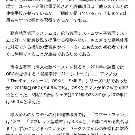
場で、ユーザー企業に重要視された評価項目は「他システムとの
連携手段が整っているか」「機能が足りているか」「初めての利
用者もすぐに操作を習得できるか」である。
勤怠就業管理システムは、給与管理システムや人事管理システ
ムに対して勤怠状況を提供する役割を担い、さまざまな勤務体系
に対応できる機能の豊富さやパートタイムも含めた初心者でもす
ぐに利用できることが重要であるためである。
市場占有率（導入社数ベース）を見ると、2011年の調査では
OBCが提供する「就業奉行（21／iシリーズ）」、アマノの
「TimePro」シリーズ、OSKの「SMILE」シリーズの順であった
が、2012年はOBCが14.6％で1位、OSKとアマノが10.7％で同率2
位となった。3製品の合計シェアは2011年の23.8％から2012年に
は36.0％と増えた。
導入済みのシステムの利用端末環境では、「スマートフォン」
は4.8％、「タブレット型端末」は3.3％と、全体に占める割合は
まだわずかにとどまっているが、ワークスタイルの多様化に対応