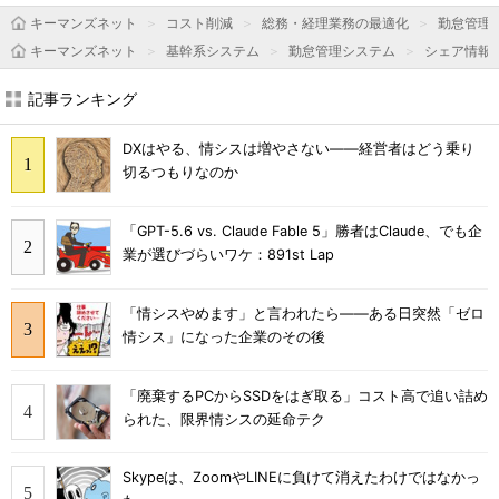
キーマンズネット
コスト削減
総務・経理業務の最適化
勤怠管理
キーマンズネット
基幹系システム
勤怠管理システム
シェア情報
記事ランキング
DXはやる、情シスは増やさない――経営者はどう乗り
切るつもりなのか
「GPT-5.6 vs. Claude Fable 5」勝者はClaude、でも企
業が選びづらいワケ：891st Lap
「情シスやめます」と言われたら――ある日突然「ゼロ
情シス」になった企業のその後
「廃棄するPCからSSDをはぎ取る」コスト高で追い詰め
られた、限界情シスの延命テク
Skypeは、ZoomやLINEに負けて消えたわけではなかっ