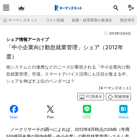
キーマンズネット
コスト削減
総務・経理業務の最適化
勤怠管理
2012年12月4日
シェア情報アーカイブ
「中小企業向け勤怠就業管理」シェア（2012年
度）
他システムとの連携などのニーズが重視される「中小企業向け勤
怠就業管理」市場。スマートデバイス活用にも注目が集まる中、
シェアを伸ばす上位のベンダーは？
[キーマンズネット]
PC用表示
関連情報
Share
Post
LINE
Hatena
ノークリサーチの調べによれば、2012年8月時点のSMB（年商
500億円未満の国内中堅・中小企業）の勤怠就業管理システム市