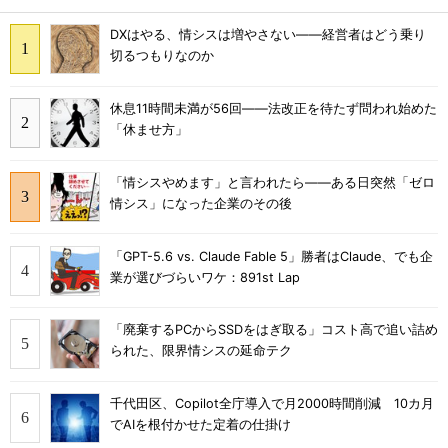
DXはやる、情シスは増やさない――経営者はどう乗り
切るつもりなのか
休息11時間未満が56回――法改正を待たず問われ始めた
「休ませ方」
「情シスやめます」と言われたら――ある日突然「ゼロ
情シス」になった企業のその後
「GPT-5.6 vs. Claude Fable 5」勝者はClaude、でも企
業が選びづらいワケ：891st Lap
「廃棄するPCからSSDをはぎ取る」コスト高で追い詰め
られた、限界情シスの延命テク
千代田区、Copilot全庁導入で月2000時間削減 10カ月
でAIを根付かせた定着の仕掛け