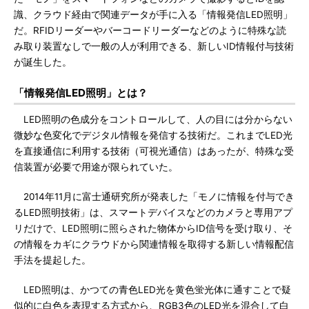
識、クラウド経由で関連データが手に入る「情報発信LED照明」
だ。RFIDリーダーやバーコードリーダーなどのように特殊な読
み取り装置なしで一般の人が利用できる、新しいID情報付与技術
が誕生した。
「情報発信LED照明」とは？
LED照明の色成分をコントロールして、人の目には分からない
微妙な色変化でデジタル情報を発信する技術だ。これまでLED光
を直接通信に利用する技術（可視光通信）はあったが、特殊な受
信装置が必要で用途が限られていた。
2014年11月に富士通研究所が発表した「モノに情報を付与でき
るLED照明技術」は、スマートデバイスなどのカメラと専用アプ
リだけで、LED照明に照らされた物体からID信号を受け取り、そ
の情報をカギにクラウドから関連情報を取得する新しい情報配信
手法を提起した。
LED照明は、かつての青色LED光を黄色蛍光体に通すことで疑
似的に白色を表現する方式から、RGB3色のLED光を混合して白