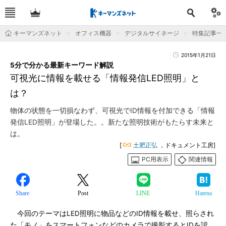
キーマンズネット
オフィス機器
デジタルサイネージ
特集記事一
2015年1月21日
5分で分かる最新キーワード解説
可視光に情報を載せる「情報発信LED照明」と
は？
物体の状態を一切損なわず、可視光でID情報を付加できる「情報
発信LED照明」が登場した。。新たな照明技術がもたらす未来と
は。
[
土肥正弘
，ドキュメント工房]
PC用表示
関連情報
Share
Post
LINE
Hatena
今回のテーマはLED照明に物品などのID情報を載せ、照らされ
た「モノ」をスマートフォンなどのカメラで撮影するとIDを認