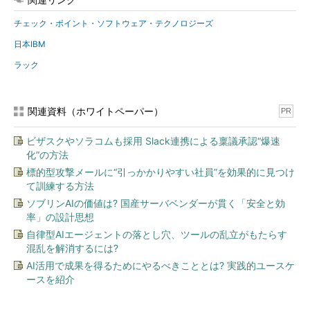
チェック・ポイント・ソフトウェア・テクノロジーズ
日本IBM
ラック
関連資料（ホワイトペーパー）
PR
ビザスクやソラコムも採用 Slack連携による稟議承認“爆速
化”の方法
標的型攻撃メールに“引っかかりやすい社員”を効果的に見つけ
て訓練する方法
ソブリンAIの価値は? 国産サーバベンダーが貫く「安全と効
率」の設計思想
自律型AIエージェントの落とし穴、ツールの乱立がもたらす
混乱を解消するには?
AI活用で成果を得るためにやるべきこととは? 実践的ユースケ
ースを紹介