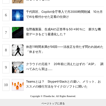
千代田区、Copilot全庁導入で月2000時間削減 10カ月
でAIを根付かせた定着の仕掛け
塩野義製薬、生成AIの正答率を50→90％に 膨大な機
密データをどう最適化した？
休息11時間未満が56回――法改正を待たず問われ始めた
「休ませ方」
クラウドの元祖？ 20年前に消えたはずの「ASP」 調
べてみたら実は……
Teamsとは？ SkypeやSlackとの違い、メリット、お
ススメの移行方法をマイクロソフトに聞いた
Copyright © ITmedia Inc. All Rights Reserved.
ページトップに戻る