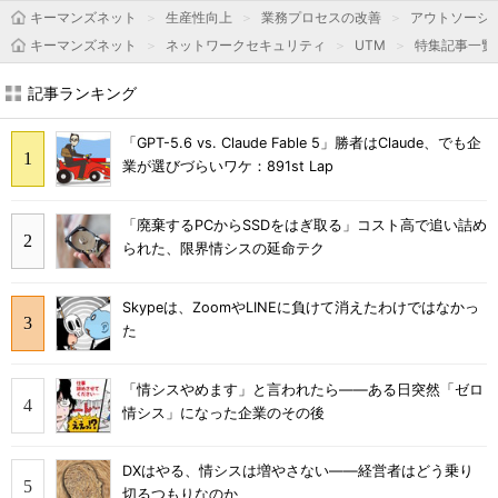
キーマンズネット
生産性向上
業務プロセスの改善
アウトソーシ
キーマンズネット
ネットワークセキュリティ
UTM
特集記事一覧
記事ランキング
「GPT-5.6 vs. Claude Fable 5」勝者はClaude、でも企
業が選びづらいワケ：891st Lap
「廃棄するPCからSSDをはぎ取る」コスト高で追い詰め
られた、限界情シスの延命テク
Skypeは、ZoomやLINEに負けて消えたわけではなかっ
た
「情シスやめます」と言われたら――ある日突然「ゼロ
情シス」になった企業のその後
DXはやる、情シスは増やさない――経営者はどう乗り
切るつもりなのか