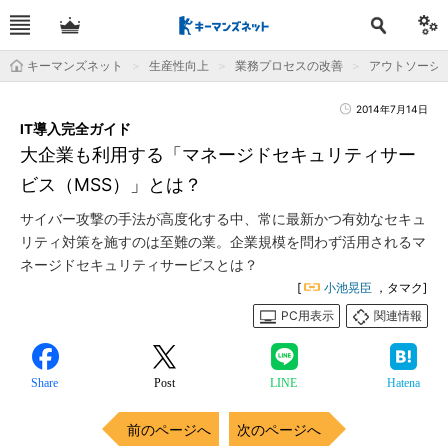
キーマンズネット
生産性向上
業務プロセスの改善
アウトソーシ
2014年7月14日
IT導入完全ガイド
大企業も利用する「マネージドセキュリティサー
ビス（MSS）」とは？
サイバー攻撃の手法が高度化する中、常に最新かつ有効なセキュ
リティ対策を施すのは至難の業。企業規模を問わず活用されるマ
ネージドセキュリティサービスとは？
[
小池晃臣
，タマク]
PC用表示
関連情報
Share
Post
LINE
Hatena
前のページへ
次のページへ