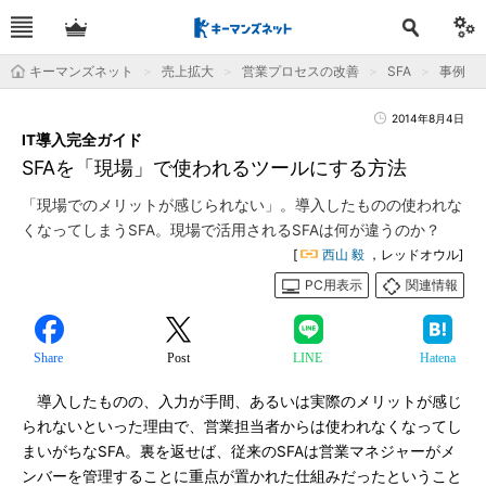
キーマンズネット
売上拡大
営業プロセスの改善
SFA
事例
2014年8月4日
IT導入完全ガイド
SFAを「現場」で使われるツールにする方法
「現場でのメリットが感じられない」。導入したものの使われな
くなってしまうSFA。現場で活用されるSFAは何が違うのか？
[
西山 毅
，レッドオウル]
PC用表示
関連情報
Share
Post
LINE
Hatena
導入したものの、入力が手間、あるいは実際のメリットが感じ
られないといった理由で、営業担当者からは使われなくなってし
まいがちなSFA。裏を返せば、従来のSFAは営業マネジャーがメ
ンバーを管理することに重点が置かれた仕組みだったということ