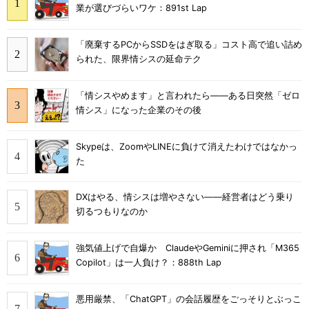
業が選びづらいワケ：891st Lap
「廃棄するPCからSSDをはぎ取る」コスト高で追い詰め
られた、限界情シスの延命テク
「情シスやめます」と言われたら――ある日突然「ゼロ
情シス」になった企業のその後
Skypeは、ZoomやLINEに負けて消えたわけではなかっ
た
DXはやる、情シスは増やさない――経営者はどう乗り
切るつもりなのか
強気値上げで自爆か ClaudeやGeminiに押され「M365
Copilot」は一人負け？：888th Lap
悪用厳禁、「ChatGPT」の会話履歴をごっそりとぶっこ