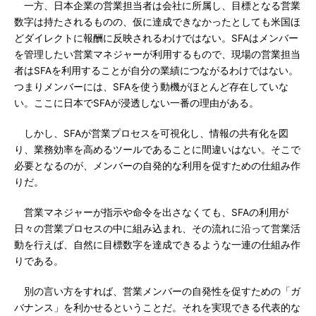
一方、日本企業の営業担当者は会社に所属し、目標となる営業
数字は持たされるものの、仮に達成できなかったとしても米国ほ
どダイレクトに報酬に反映されるわけではない。SFAはメンバー
を管理したい営業マネジャーが利用するもので、現場の営業担当
者はSFAを利用することが自分の業績につながるわけではない。
つまりメンバーには、SFAを使う動機がほとんど存在していな
い。ここに日本でSFAが浸透しない一番の理由がある。
しかし、SFAが営業プロセスを可視化し、情報の共有化を図
り、業務効率を高めるツールであることに間違いはない。そこで
必要となるのが、メンバーの自発的な利用を促すための仕組み作
りだ。
営業マネジャーが指示や命令を出さなくても、SFAの利用が
日々の営業プロセスの中に組み込まれ、その流れに沿って営業活
動を行えば、自然に目標数字を達成できるような一連の仕組み作
りである。
別の言い方をすれば、営業メンバーの自発性を促すための「ガ
バナンス」を利かせるということだ。それを実現できる代表的な