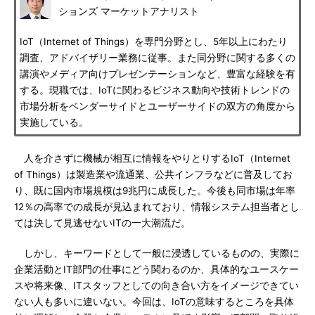
ションズ マーケットアナリスト
IoT（Internet of Things）を専門分野とし、5年以上にわたり
調査、アドバイザリー業務に従事。また同分野に関する多くの
講演やメディア向けプレゼンテーションなど、豊富な経験を有
する。現職では、IoTに関わるビジネス動向や技術トレンドの
市場分析をベンダーサイドとユーザーサイドの双方の角度から
実施している。
人を介さずに機械が相互に情報をやりとりするIoT（Internet
of Things）は製造業や流通業、公共インフラなどに普及してお
り、既に国内市場規模は9兆円に成長した。今後も同市場は年率
12％の高率での成長が見込まれており、情報システム担当者とし
ては決して見逃せないITの一大潮流だ。
しかし、キーワードとして一般に浸透しているものの、実際に
企業活動とIT部門の仕事にどう関わるのか、具体的なユースケー
スや将来像、ITスタッフとしての向き合い方をイメージできてい
ない人も多いに違いない。今回は、IoTの意味するところを具体