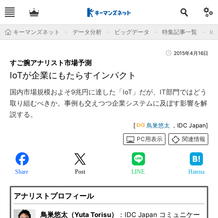
キーマンズネット
データ分析
ビッグデータ
特集記事一覧
I
2015年4月16日
すご腕アナリスト市場予測
IoTが企業にもたらすインパクト
国内市場規模およそ9兆円に達した「IoT」だが、IT部門ではどう
取り組むべきか。事例も交えつつ企業システムに及ぼす影響を解
説する。
[
鳥巣悠太
，IDC Japan]
PC用表示
関連情報
Share
Post
LINE
Hatena
アナリストプロフィール
鳥巣悠太（Yuta Torisu）
：IDC Japan コミュニケー