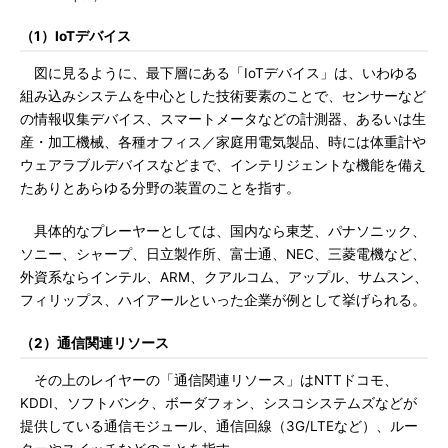
（1）IoTデバイス
図に見るように、最下層にある「IoTデバイス」は、いわゆる
組み込みシステムを中心とした技術要素のことで、センサーなど
の情報収集デバイス、スマートメータなどの計測器、あるいは生
産・加工機械、各種オフィス／家庭用電気製品、時には体重計や
ウェアラブルデバイスなどまで、インテリジェントな機能を備え
たありとあらゆる分野の装置のことを指す。
具体的なプレーヤーとしては、国内なら東芝、パナソニック、
ソニー、シャープ、日立製作所、富士通、NEC、三菱電機など、
外資系ならインテル、ARM、クアルコム、アップル、サムスン、
フィリップス、ハイアールといった企業が例として挙げられる。
（2）通信関連リソース
その上のレイヤーの「通信関連リソース」はNTTドコモ、
KDDI、ソフトバンク、ボーダフォン、シスコシステムズなどが
提供している通信モジュール、通信回線（3G/LTEなど）、ルー