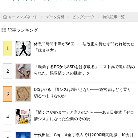
キーマンズネット
データ分析
ビッグデータ
特集記事一覧
記事ランキング
休息11時間未満が56回――法改正を待たず問われ始めた
「休ませ方」
「廃棄するPCからSSDをはぎ取る」コスト高で追い詰め
られた、限界情シスの延命テク
DXはやる、情シスは増やさない――経営者はどう乗り
切るつもりなのか
「情シスやめます」と言われたら――ある日突然「ゼロ
情シス」になった企業のその後
千代田区、Copilot全庁導入で月2000時間削減 10カ月