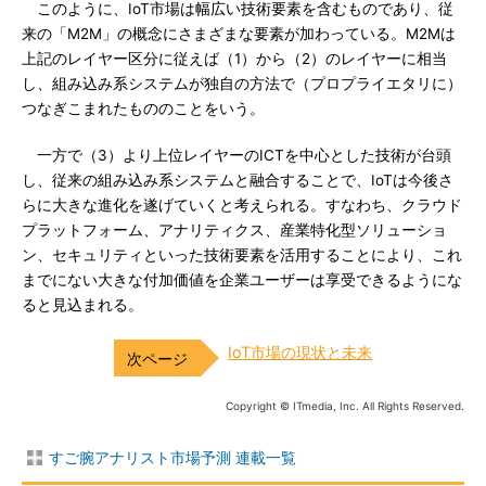
このように、IoT市場は幅広い技術要素を含むものであり、従
来の「M2M」の概念にさまざまな要素が加わっている。M2Mは
上記のレイヤー区分に従えば（1）から（2）のレイヤーに相当
し、組み込み系システムが独自の方法で（プロプライエタリに）
つなぎこまれたもののことをいう。
一方で（3）より上位レイヤーのICTを中心とした技術が台頭
し、従来の組み込み系システムと融合することで、IoTは今後さ
らに大きな進化を遂げていくと考えられる。すなわち、クラウド
プラットフォーム、アナリティクス、産業特化型ソリューショ
ン、セキュリティといった技術要素を活用することにより、これ
までにない大きな付加価値を企業ユーザーは享受できるようにな
ると見込まれる。
IoT市場の現状と未来
Copyright © ITmedia, Inc. All Rights Reserved.
すご腕アナリスト市場予測 連載一覧