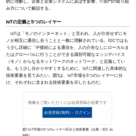
的に理解し、企業と企業システムに及ぼす影響、IT部門の取り組
み方について解説する。
IoTの定義と5つのレイヤー
IoTは「モノのインターネット」と言われ、人が介在せずにモ
ノが相互に通信し合うことと一般に理解されている。IDCではも
う少し詳細に「IP接続による通信を、人の介在なしにローカルま
たはグローバルに行うことができる識別可能なエッジデバイス
（モノ）からなるネットワークのネットワーク」と定義してい
る。もう少し分かりやすくするために、IoTに関連した具体的な
技術要素を見てみたい。図1は、IoT市場を5つのレイヤーに分
け、それぞれに含まれる技術要素を示したものだ。
画像をご覧いただくには会員登録が必要です
会員登録(無料)・ログイン
図1 IoT市場の5つのレイヤー区分と技術要素（出典：IDC Ja
pan）