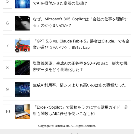
でAIを根付かせた定着の仕掛け
なぜ、Microsoft 365 Copilotは「会社の仕事を理解す
る」のがうまいのか？
「GPT-5.6 vs. Claude Fable 5」勝者はClaude、でも企
業が選びづらいワケ：891st Lap
塩野義製薬、生成AIの正答率を50→90％に 膨大な機
密データをどう最適化した？
生成AI利用率、情シスよりも高いのはあの職種だった
「Excel×Copilot」で業務をラクにする活用ガイド 分
析も関数もAIに任せる使いこなし術
Copyright © ITmedia Inc. All Rights Reserved.