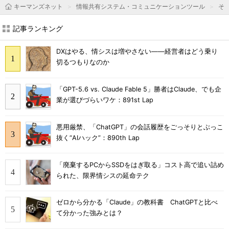
キーマンズネット
情報共有システム・コミュニケーションツール
そ
記事ランキング
DXはやる、情シスは増やさない――経営者はどう乗り
切るつもりなのか
「GPT-5.6 vs. Claude Fable 5」勝者はClaude、でも企
業が選びづらいワケ：891st Lap
悪用厳禁、「ChatGPT」の会話履歴をごっそりとぶっこ
抜く“AIハック”：890th Lap
「廃棄するPCからSSDをはぎ取る」コスト高で追い詰め
られた、限界情シスの延命テク
ゼロから分かる「Claude」の教科書 ChatGPTと比べ
て分かった強みとは？