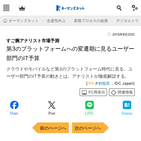
キーマンズネット
生産性向上
業務プロセスの改善
デジタルトラ
2015年8月20日
すご腕アナリスト市場予測
第3のプラットフォームへの変遷期に見るユーザー
部門のIT予算
クラウドやモバイルなど第3のプラットフォーム時代に見る、ユ
ーザー部門のIT予算の動きとは。アナリストが徹底解説する。
[
木村聡宏
，IDC Japan]
PC用表示
関連情報
Share
Post
LINE
Hatena
前のページへ
次のページへ