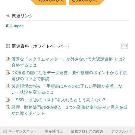
前のページへ
次のページへ
関連リンク
IDC Japan
関連資料（ホワイトペーパー）
PR
優秀な「スクラムマスター」が外さない“5大認定資格”とは?
合格するには
DX推進の鍵になるデータ連携、要件整理のポイントから手法
選びのコツまで解説
製造現場の悩み 「手順書はあるのに正しい手順が定着しな
い」状況を変えるには
「SSD」は“あのコスト”を入れるともう高くない?
経理・財務部門のRPA導入、3つの業務効率化事例と導入を成
功に導くポイント
キーマンズネット
生産性向上
業務プロセスの改善
デジタルトラ