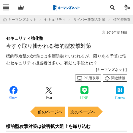
キーマンズネット
セキュリティ
サイバー攻撃の対策
標的型攻撃
2016年1月19日
セキュリティ強化塾
今すぐ取り掛かれる標的型攻撃対策
標的型攻撃の対策には多層防御といわれるが、限りある予算に悩
むセキュリティ担当者は多い。有効な手段とは？
[キーマンズネット]
PC用表示
関連情報
Share
Post
LINE
Hatena
前のページへ
次のページへ
標的型攻撃対策は被害拡大阻止を織り込む