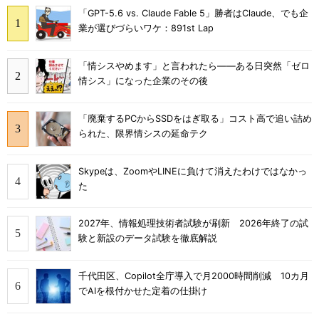
「GPT-5.6 vs. Claude Fable 5」勝者はClaude、でも企
業が選びづらいワケ：891st Lap
「情シスやめます」と言われたら――ある日突然「ゼロ
情シス」になった企業のその後
「廃棄するPCからSSDをはぎ取る」コスト高で追い詰め
られた、限界情シスの延命テク
Skypeは、ZoomやLINEに負けて消えたわけではなかっ
た
2027年、情報処理技術者試験が刷新 2026年終了の試
験と新設のデータ試験を徹底解説
千代田区、Copilot全庁導入で月2000時間削減 10カ月
でAIを根付かせた定着の仕掛け