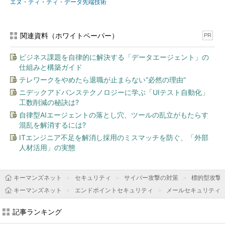
エヌ・ティ・ティ・データ先端技術
関連資料（ホワイトペーパー）
PR
ビジネス課題を自律的に解決する「データエージェント」の
仕組みと構築ガイド
テレワークをやめたら退職が止まらない“必然の理由”
ニデックアドバンステクノロジーに学ぶ「UIテスト自動化」
工数削減の秘訣は?
自律型AIエージェントの落とし穴、ツールの乱立がもたらす
混乱を解消するには?
ITエンジニア不足を解消し採用のミスマッチを防ぐ、「外部
人材活用」の実態
キーマンズネット
セキュリティ
サイバー攻撃の対策
標的型攻撃
キーマンズネット
エンドポイントセキュリティ
メールセキュリティ
記事ランキング