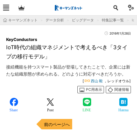
キーマンズネット
データ分析
ビッグデータ
特集記事一覧
I
2016年1月28日
KeyConductors
IoT時代の組織マネジメントで考えるべき「3タイ
プの移行モデル」
接続機能を持つスマート製品が登場してきたことで、企業には新
たな組織形態が求められる。どのように対応すべきだろうか。
[
西山 毅
，レッドオウル]
PC用表示
関連情報
Share
Post
LINE
Hatena
前のページへ