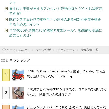
ント
日本の人事部が抱えるアカウント管理の悩み どうすれば解消
できる?
既存システム連携で柔軟性・迅速性のあるAI対応基盤を構築
するためのポイント
年間4000件送信される“標的型攻撃メール”、効果的な訓練に
必要なものは?
キーマンズネット
データ分析
ビッグデータ
特集記事一覧
記事ランキング
「GPT-5.6 vs. Claude Fable 5」勝者はClaude、でも企
業が選びづらいワケ：891st Lap
「廃棄するPCからSSDをはぎ取る」コスト高で追い詰め
られた、限界情シスの延命テク
ジュラシック・パークに映る“あのPC”、実はとんでもな