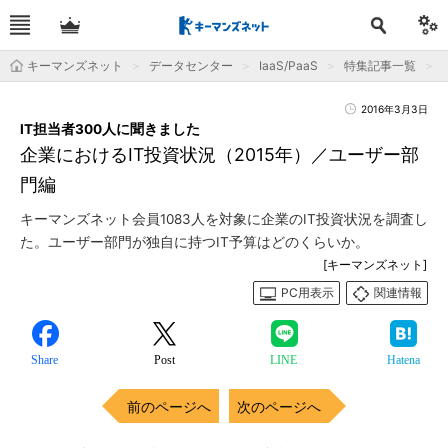
キーマンズネット
データセンター
IaaS/PaaS
特集記事一覧
2016年3月3日
IT担当者300人に聞きました
企業におけるIT投資状況（2015年）／ユーザー部
門編
キーマンズネット会員1083人を対象に企業のIT投資状況を調査し
た。ユーザー部門が独自に持つIT予算はどのくらいか。
[キーマンズネット]
PC用表示
関連情報
Share
Post
LINE
Hatena
前のページへ
次のページへ