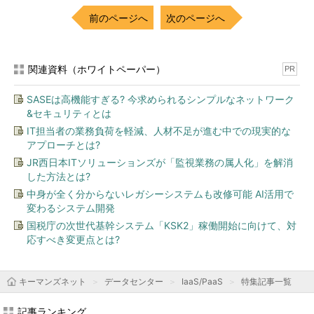
前のページへ
次のページへ
関連資料（ホワイトペーパー）
PR
SASEは高機能すぎる? 今求められるシンプルなネットワーク
&セキュリティとは
IT担当者の業務負荷を軽減、人材不足が進む中での現実的な
アプローチとは?
JR西日本ITソリューションズが「監視業務の属人化」を解消
した方法とは?
中身が全く分からないレガシーシステムも改修可能 AI活用で
変わるシステム開発
国税庁の次世代基幹システム「KSK2」稼働開始に向けて、対
応すべき変更点とは?
キーマンズネット
データセンター
IaaS/PaaS
特集記事一覧
記事ランキング