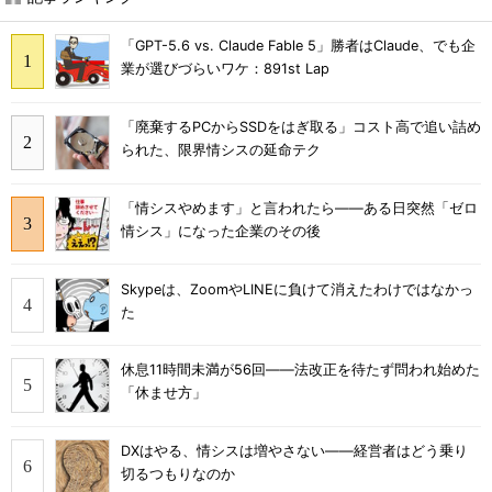
「GPT-5.6 vs. Claude Fable 5」勝者はClaude、でも企
業が選びづらいワケ：891st Lap
「廃棄するPCからSSDをはぎ取る」コスト高で追い詰め
られた、限界情シスの延命テク
「情シスやめます」と言われたら――ある日突然「ゼロ
情シス」になった企業のその後
Skypeは、ZoomやLINEに負けて消えたわけではなかっ
た
休息11時間未満が56回――法改正を待たず問われ始めた
「休ませ方」
DXはやる、情シスは増やさない――経営者はどう乗り
切るつもりなのか