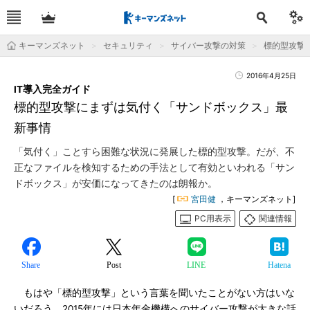
キーマンズネット
セキュリティ
サイバー攻撃の対策
標的型攻撃
2016年4月25日
IT導入完全ガイド
標的型攻撃にまずは気付く「サンドボックス」最
新事情
「気付く」ことすら困難な状況に発展した標的型攻撃。だが、不
正なファイルを検知するための手法として有効といわれる「サン
ドボックス」が安価になってきたのは朗報か。
[
宮田健
，キーマンズネット]
PC用表示
関連情報
Share
Post
LINE
Hatena
もはや「標的型攻撃」という言葉を聞いたことがない方はいな
いだろう。2015年には日本年金機構へのサイバー攻撃が大きな話