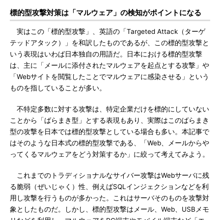
標的型攻撃対策は「マルウェア」の検知がポイントになる
実はこの「標的型攻撃」、英語の「Targeted Attack（ターゲ
テッドアタック）」を和訳したものであるが、この標的型攻撃と
いう表現はいわば日本独自の用語だ。日本における標的型攻撃
は、主に「メールに添付されたマルウェアを起点とする攻撃」や
「Webサイトを閲覧したことでマルウェアに感染させる」という
ものを指していることが多い。
不特定多数に対する攻撃は、特定企業だけを標的にしていない
ことから「ばらまき型」とする表現もあり、実際はこのばらまき
型の攻撃を日本では標的型攻撃としている場合も多い。本記事で
はそのような日本式の標的型攻撃である、「Web、メールからや
ってくるマルウェアをどう対策するか」に絞って考えてみよう。
これまでのトラディショナルなサイバー攻撃はWebサーバに残
る脆弱（ぜいじゃく）性、例えばSQLインジェクションなどを利
用し攻撃を行うものが多かった。これはサーバそのものを攻撃対
象としたものだ。しかし、標的型攻撃はメール、Web、USBメモ