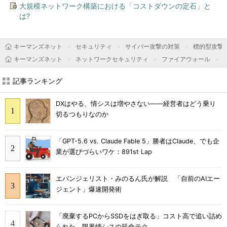
大規模ネットワーク構築における「コストダウンの定石」と
は?
キーマンズネット
セキュリティ
サイバー攻撃の対策
標的型攻撃
キーマンズネット
ネットワークセキュリティ
ファイアウォール
記事ランキング
DXはやる、情シスは増やさない――経営者はどう乗り
切るつもりなのか
「GPT-5.6 vs. Claude Fable 5」勝者はClaude、でも企
業が選びづらいワケ：891st Lap
エバンジェリスト・みのるん氏が解説 「自前のAIエー
ジェント」爆速開発術
「廃棄するPCからSSDをはぎ取る」コスト高で追い詰め
られた、限界情シスの延命テク