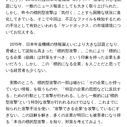
題になり、一般のニュース報道としても大きく取り上げられた。
しかし、昨今の標的型攻撃は「気付く」ことすら困難な状況に進
化してきている。そこで今回は、不正なファイルを検知するため
の手法として有効といわれる「サンドボックス」の市場環境につ
いてお伝えする。
2015年、日本年金機構の情報漏えいにより大きな話題となり、
脅威として認知も高まった「標的型攻撃」。これにより「標的に
なる企業（組織）は対策をすべき」という印象を持った企業も多
いだろう。しかし、この「標的になる企業」を人ごとだと思って
いる経営者も少くない。
実際のところ、標的型攻撃の一部は確かに「その企業しか持っ
ていない情報」を狙うものや、「特定の企業の思想などに反抗す
る」ための行動として攻撃が行われる。しかし一般的には“標的
型攻撃”という特別な攻撃が行われるわけではなく、これまでに
知られた攻撃手法を使い、“攻撃できる企業”を攻撃しているにす
ぎない。この誤解を解き、多くの企業が明日にも被害者になり得
る「本当の標的型攻撃」を知り、対策を考えてみよう。