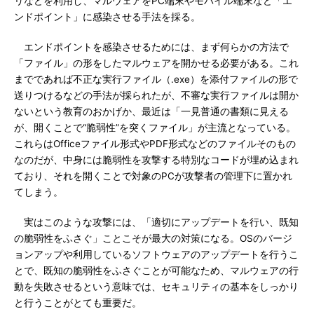
リなどを利用し、マルウェアをPC端末やモバイル端末など「エ
ンドポイント」に感染させる手法を採る。
エンドポイントを感染させるためには、まず何らかの方法で
「ファイル」の形をしたマルウェアを開かせる必要がある。これ
までであれば不正な実行ファイル（.exe）を添付ファイルの形で
送りつけるなどの手法が採られたが、不審な実行ファイルは開か
ないという教育のおかげか、最近は「一見普通の書類に見える
が、開くことで“脆弱性”を突くファイル」が主流となっている。
これらはOfficeファイル形式やPDF形式などのファイルそのもの
なのだが、中身には脆弱性を攻撃する特別なコードが埋め込まれ
ており、それを開くことで対象のPCが攻撃者の管理下に置かれ
てしまう。
実はこのような攻撃には、「適切にアップデートを行い、既知
の脆弱性をふさぐ」ことこそが最大の対策になる。OSのバージ
ョンアップや利用しているソフトウェアのアップデートを行うこ
とで、既知の脆弱性をふさぐことが可能なため、マルウェアの行
動を失敗させるという意味では、セキュリティの基本をしっかり
と行うことがとても重要だ。