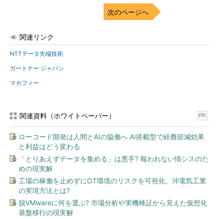
次のページへ
関連リンク
NTTデータ先端技術
ガートナー ジャパン
マカフィー
関連資料（ホワイトペーパー）
PR
ローコード開発は人間とAIの協働へ AI搭載型で経費節減効果
と利益はどう変わる
「とりあえずデータを集める」は悪手? 報われない情シスのた
めの現実解
工場の稼働を止めずにOT環境のリスクを可視化、沖電気工業
の実現方法とは?
脱VMwareに何を選ぶ? 市場分析や実機検証から見えた仮想化
基盤移行の現実解