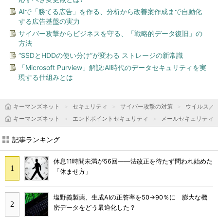
AIで「勝てる広告」を作る、分析から改善案作成まで自動化
する広告基盤の実力
サイバー攻撃からビジネスを守る、「戦略的データ復旧」の
方法
“SSDとHDDの使い分け”が変わる ストレージの新常識
「Microsoft Purview」解説:AI時代のデータセキュリティを実
現する仕組みとは
キーマンズネット
セキュリティ
サイバー攻撃の対策
ウイルス／
キーマンズネット
エンドポイントセキュリティ
メールセキュリティ
記事ランキング
休息11時間未満が56回――法改正を待たず問われ始めた
「休ませ方」
塩野義製薬、生成AIの正答率を50→90％に 膨大な機
密データをどう最適化した？