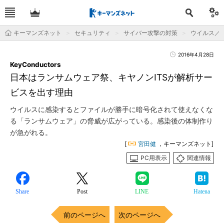
キーマンズネット
セキュリティ
サイバー攻撃の対策
ウイルス／
2016年4月28日
KeyConductors
日本はランサムウェア祭、キヤノンITSが解析サー
ビスを出す理由
ウイルスに感染するとファイルが勝手に暗号化されて使えなくな
る「ランサムウェア」の脅威が広がっている。感染後の体制作り
が急がれる。
[
宮田健
，キーマンズネット]
PC用表示
関連情報
Share
Post
LINE
Hatena
前のページへ
次のページへ