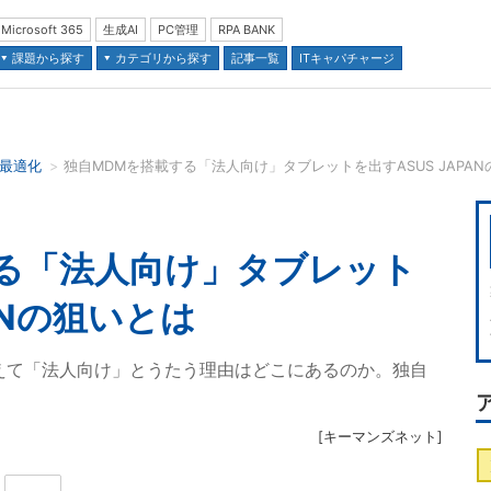
Microsoft 365
生成AI
PC管理
RPA BANK
課題から探す
カテゴリから探す
記事一覧
ITキャパチャージ
の最適化
独自MDMを搭載する「法人向け」タブレットを出すASUS JAPANの狙い
並び順：
る「法人向け」タブレット
ANの狙いとは
、あえて「法人向け」とうたう理由はどこにあるのか。独自
[
キーマンズネット
]