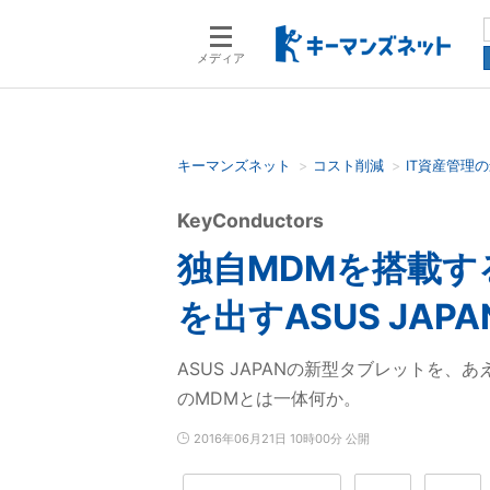
メディア
キーマンズネット
コスト削減
IT資産管理
検索語を入力してください
KeyConductors
独自MDMを搭載す
を出すASUS JAP
ASUS JAPANの新型タブレットを
のMDMとは一体何か。
2016年06月21日 10時00分 公開