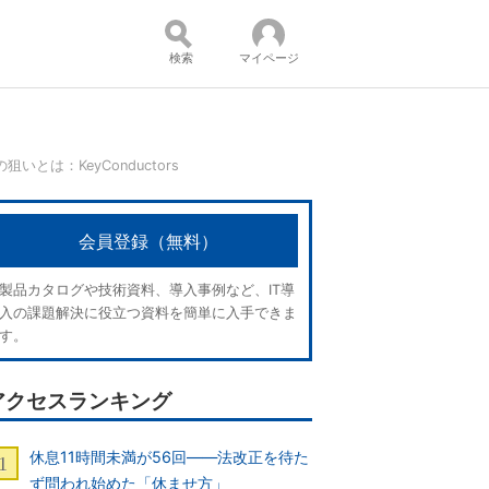
検索
マイページ
とは：KeyConductors
コンテンツ：
会員登録（無料）
製品カタログや技術資料、導入事例など、IT導
入の課題解決に役立つ資料を簡単に入手できま
す。
アクセスランキング
休息11時間未満が56回――法改正を待た
ず問われ始めた「休ませ方」