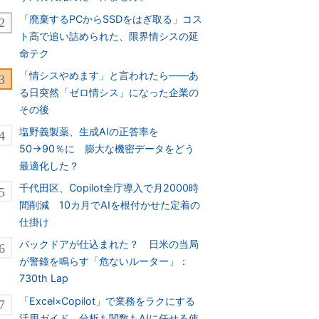
「廃棄するPCからSSDをはぎ取る」コス
ト高で追い詰められた、限界情シスの延
命テク
「情シスやめます」と言われたら――あ
る日突然「ゼロ情シス」になった企業の
その後
塩野義製薬、生成AIの正答率を
50→90％に 膨大な機密データをどう
最適化した？
千代田区、Copilot全庁導入で月2000時
間削減 10カ月でAIを根付かせた定着の
仕掛け
バックドアが仕込まれた？ 日米の当局
が警鐘を鳴らす「危ないルーター」：
730th Lap
「Excel×Copilot」で業務をラクにする
活用ガイド 分析も関数もAIに任せる使