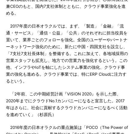
兼CEOのもと、国内7支社体制とともに、クラウド事業強化を進
める。
2017年度の日本オラクルでは、まず、「製造」「金融」「流
通・サービス」「通信・公益」「公共」のそれぞれに担当役員を
置いて、業界ごとのフォローを強化。全国のユーザーやパートナ
ーネットワーク強化のために、新たに中国・四国支社を設立し、
「7支社7支社長体制」を整備する。これに加えて、各地域採用の
営業スタッフも拡充し、地方での営業力を強化するという。この
他、インフラやIoTを軸にしたシステム事業の強化、クラウド事
業の強化も進める。クラウド事業では、特にERP Cloudに注力す
るという。
「2年前、この中期経営計画『VISION 2020』を示した際、
2020年までにクラウドNo.1カンパニーになると宣言した。2017
年はさらに、社会に貢献するクラウドカンパニーになるべく活動
を進めていく」（杉原氏）
2016年度の日本オラクルの重点施策は「POCO（The Power of