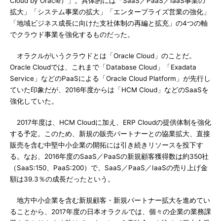
Cloud by Oracle）」。具体的には「SaaS／PaaS／IaaS事業の
拡大」「システム事業の拡大」「エンタープライズ営業の強化」
「地域ビジネス成長に向けた支社体制の再編と拡充」の4つの軸
でクラウド事業を強化するものだった。
オラクルがいうクラウドとは「Oracle Cloud」のことだ。
Oracle Cloudでは、これまで「Database Cloud」「Exadata
Service」などのPaaSによる「Oracle Cloud Platform」が先行し
ていた印象だが、2016年度からは「HCM Cloud」などのSaaSを
強化していた。
2017年度は、HCM Cloudに加え、ERP Cloudの提供体制を強化
する予定。このため、新規の販売パートナーとの協業拡大、直接
販売を含む中堅中小企業の開拓には引き続きリソースを投下す
る。なお、2016年度のSaaS／PaaSの新規顧客獲得数は約350社
（SaaS:150、PaaS:200）で、SaaS／PaaS／IaaSの売り上げ金
額は39.3％の成長だったという。
地方中小企業を含む新規顧客・新規パートナー拡大を進めてい
ることから、2017年度の日本オラクルでは、個々の企業の業務課