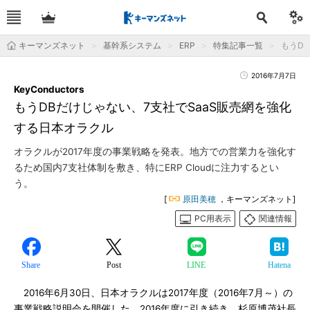
キーマンズネット
基幹系システム
ERP
特集記事一覧
もうDB
2016年7月7日
KeyConductors
もうDBだけじゃない、7支社でSaaS販売網を強化
する日本オラクル
オラクルが2017年度の事業戦略を発表。地方での営業力を強化す
るため国内7支社体制を敷き、特にERP Cloudに注力するとい
う。
[
原田美穂
，キーマンズネット]
PC用表示
関連情報
Share
Post
LINE
Hatena
2016年6月30日、日本オラクルは2017年度（2016年7月～）の
事業戦略説明会を開催した。2016年度に引き続き、杉原博茂社長