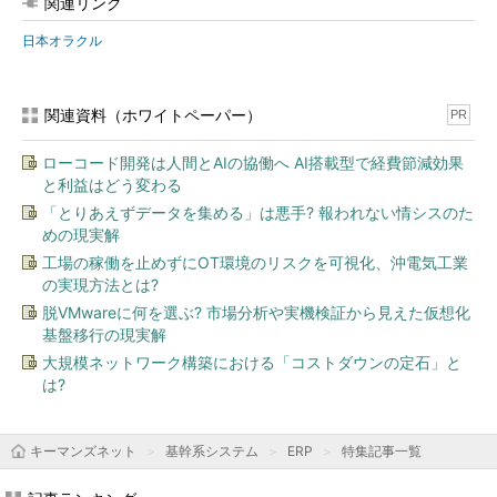
関連リンク
日本オラクル
関連資料（ホワイトペーパー）
PR
ローコード開発は人間とAIの協働へ AI搭載型で経費節減効果
と利益はどう変わる
「とりあえずデータを集める」は悪手? 報われない情シスのた
めの現実解
工場の稼働を止めずにOT環境のリスクを可視化、沖電気工業
の実現方法とは?
脱VMwareに何を選ぶ? 市場分析や実機検証から見えた仮想化
基盤移行の現実解
大規模ネットワーク構築における「コストダウンの定石」と
は?
キーマンズネット
基幹系システム
ERP
特集記事一覧