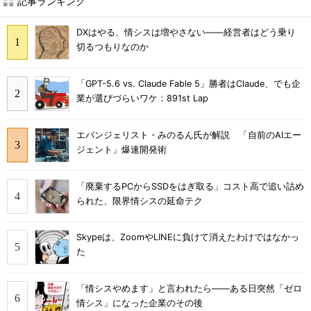
記事ランキング
DXはやる、情シスは増やさない――経営者はどう乗り
切るつもりなのか
「GPT-5.6 vs. Claude Fable 5」勝者はClaude、でも企
業が選びづらいワケ：891st Lap
エバンジェリスト・みのるん氏が解説 「自前のAIエー
ジェント」爆速開発術
「廃棄するPCからSSDをはぎ取る」コスト高で追い詰め
られた、限界情シスの延命テク
Skypeは、ZoomやLINEに負けて消えたわけではなかっ
た
「情シスやめます」と言われたら――ある日突然「ゼロ
情シス」になった企業のその後