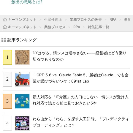
創出の戦略とは?
キーマンズネット
生産性向上
業務プロセスの改善
RPA
事例
キーマンズネット
業務プロセス
RPA
特集記事一覧
記事ランキング
DXはやる、情シスは増やさない――経営者はどう乗り
切るつもりなのか
「GPT-5.6 vs. Claude Fable 5」勝者はClaude、でも企
業が選びづらいワケ：891st Lap
新人対応を「IT介護」の入口にしない 情シスが受け入
れ対応で詰まる前に見ておきたい5本
わら山から「わら」を探す人工知能、「プレディクティ
ブコーディング」とは？