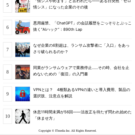
「情シスやめます」と言われたら――ある日突然「ゼロ
情シス」になった企業のその後
悪用厳禁、「ChatGPT」の会話履歴をごっそりとぶっこ
抜く“AIハック”：890th Lap
なぜ企業の6割超は、ランサム攻撃者に「入口」をあっ
さり破られるのか？
同業がランサムウェアで業務停止……その時、会社を止
めないための「復旧」の入門書
VPNとは？ 4種類あるVPNの違いと導入費用、製品の
選択肢、注意点を解説
休息11時間未満が56回――法改正を待たず問われ始めた
「休ませ方」
Copyright © ITmedia Inc. All Rights Reserved.