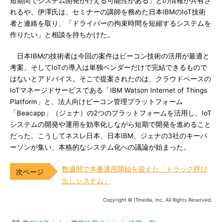
短期間でシステム開発が行える可能性がある」との情報が共有さ
れるや、伊澤氏は、セミナーの講師を務めた日本IBMのIoT技術
者と連絡を取り、「ドライバーの拘束時間を短縮するシステムを
作りたい」と相談を持ちかけた。
日本IBMの技術者は今回の案件はビーコン技術の活用が最適と
考案、そしてIoTの導入は単独ベンダーだけで完結できるもので
はないとアドバイス。そこで提案されたのは、クラウドベースの
IoTマネージドサービスである「IBM Watson Internet of Things
Platform」と、法人向けビーコン管理プラットフォーム
「Beacapp」（ジェナ）の2つのプラットフォームを活用し、IoT
システムの開発や運用を効率化しながら短期で開発を進めること
だった。こうしてネスレ日本、日本IBM、ジェナの3社のキーパ
ーソンが集い、本格的なシステム化への議論が始まった。
数週間で本番運用開始を迎えた「トラック呼び
出しシステム」
Copyright © ITmedia, Inc. All Rights Reserved.