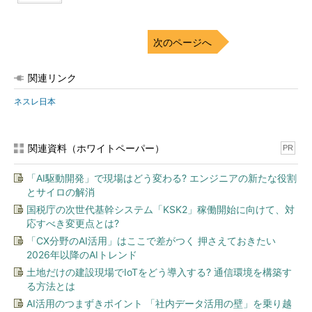
次のページへ
関連リンク
ネスレ日本
関連資料（ホワイトペーパー）
PR
「AI駆動開発」で現場はどう変わる? エンジニアの新たな役割
とサイロの解消
国税庁の次世代基幹システム「KSK2」稼働開始に向けて、対
応すべき変更点とは?
「CX分野のAI活用」はここで差がつく 押さえておきたい
2026年以降のAIトレンド
土地だけの建設現場でIoTをどう導入する? 通信環境を構築す
る方法とは
AI活用のつまずきポイント 「社内データ活用の壁」を乗り越