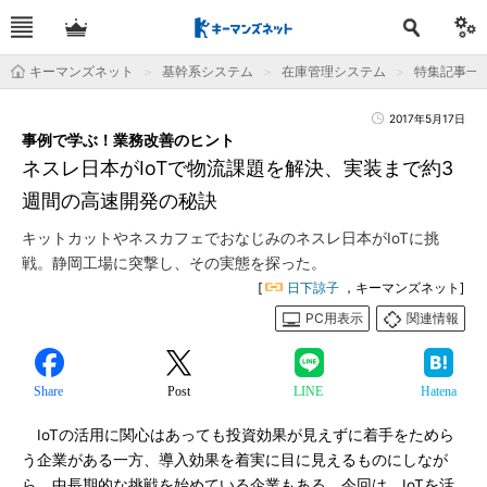
キーマンズネット
基幹系システム
在庫管理システム
特集記事一
2017年5月17日
事例で学ぶ！業務改善のヒント
ネスレ日本がIoTで物流課題を解決、実装まで約3
週間の高速開発の秘訣
キットカットやネスカフェでおなじみのネスレ日本がIoTに挑
戦。静岡工場に突撃し、その実態を探った。
[
日下諒子
，キーマンズネット]
PC用表示
関連情報
Share
Post
LINE
Hatena
IoTの活用に関心はあっても投資効果が見えずに着手をためら
う企業がある一方、導入効果を着実に目に見えるものにしなが
ら、中長期的な挑戦を始めている企業もある。今回は、IoTを活