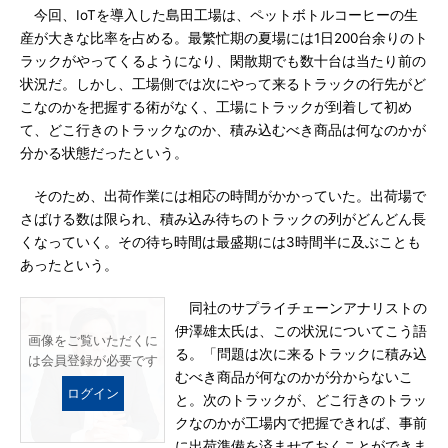
今回、IoTを導入した島田工場は、ペットボトルコーヒーの生
産が大きな比率を占める。最繁忙期の夏場には1日200台余りのト
ラックがやってくるようになり、閑散期でも数十台は当たり前の
状況だ。しかし、工場側では次にやって来るトラックの行先がど
こなのかを把握する術がなく、工場にトラックが到着して初め
て、どこ行きのトラックなのか、積み込むべき商品は何なのかが
分かる状態だったという。
そのため、出荷作業には相応の時間がかかっていた。出荷場で
さばける数は限られ、積み込み待ちのトラックの列がどんどん長
くなっていく。その待ち時間は最盛期には3時間半に及ぶことも
あったという。
同社のサプライチェーンアナリストの
伊澤雄太氏は、この状況についてこう語
画像をご覧いただくに
る。「問題は次に来るトラックに積み込
は会員登録が必要です
むべき商品が何なのかが分からないこ
ログイン
と。次のトラックが、どこ行きのトラッ
クなのかが工場内で把握できれば、事前
に出荷準備を済ませておくことができま