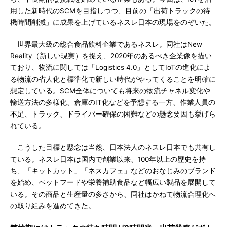
用した新時代のSCMを目指しつつ、目前の「出荷トラックの待
機時間削減」に成果を上げているネスレ日本の現場をのぞいた。
世界最大級の総合食品飲料企業であるネスレ。同社はNew
Reality（新しい現実）を捉え、2020年のあるべき企業像を描い
ており、物流に関しては「Logistics 4.0」としてIoTの進化によ
る物流の省人化と標準化で新しい時代がやってくることを明確に
想定している。SCM全体についても将来の物流チャネル変化や
輸送方法の多様化、倉庫のIT化などを予想する一方、作業人員の
不足、トラック、ドライバー確保の困難などの懸念要因も挙げら
れている。
こうした目標と懸念は当然、日本法人のネスレ日本でも共有し
ている。ネスレ日本は国内で創業以来、100年以上の歴史を持
ち、「キットカット」「ネスカフェ」などのおなじみのブランド
を始め、ペットフードや栄養補助食品など幅広い製品を展開して
いる。その商品と生産量の多さから、同社はかねて物流合理化へ
の取り組みを進めてきた。