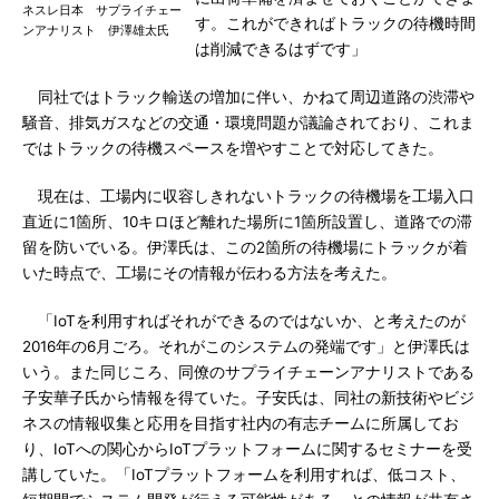
ネスレ日本 サプライチェー
す。これができればトラックの待機時間
ンアナリスト 伊澤雄太氏
は削減できるはずです」
同社ではトラック輸送の増加に伴い、かねて周辺道路の渋滞や
騒音、排気ガスなどの交通・環境問題が議論されており、これま
ではトラックの待機スペースを増やすことで対応してきた。
現在は、工場内に収容しきれないトラックの待機場を工場入口
直近に1箇所、10キロほど離れた場所に1箇所設置し、道路での滞
留を防いでいる。伊澤氏は、この2箇所の待機場にトラックが着
いた時点で、工場にその情報が伝わる方法を考えた。
「IoTを利用すればそれができるのではないか、と考えたのが
2016年の6月ごろ。それがこのシステムの発端です」と伊澤氏は
いう。また同じころ、同僚のサプライチェーンアナリストである
子安華子氏から情報を得ていた。子安氏は、同社の新技術やビジ
ネスの情報収集と応用を目指す社内の有志チームに所属してお
り、IoTへの関心からIoTプラットフォームに関するセミナーを受
講していた。「IoTプラットフォームを利用すれば、低コスト、