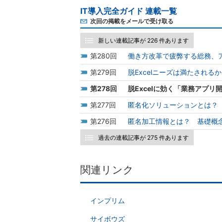
IT導入完全ガイド 連載一覧
次回の掲載をメールで受け取る
新しい連載記事が 226 件あります
280
働き方改革で疲弊する総務、
279
脱Excelニーズは満たされ
278
脱Excelに効く「業務アプ
277
匿名化ソリューションとは？
276
匿名加工情報とは？ 基礎概
過去の連載記事が 275 件あります
関連リンク
インプリム
サイボウズ