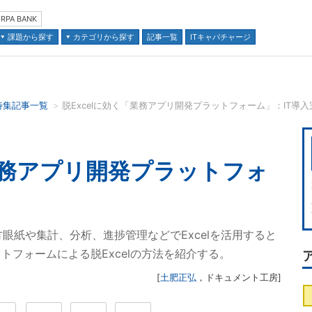
RPA BANK
課題から探す
カテゴリから探す
記事一覧
ITキャパチャージ
特集記事一覧
脱Excelに効く「業務アプリ開発プラットフォーム」：IT導
並び順：
「業務アプリ開発プラットフォ
el方眼紙や集計、分析、進捗管理などでExcelを活用すると
フォームによる脱Excelの方法を紹介する。
[
土肥正弘
，
ドキュメント工房
]