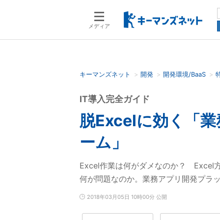
メディア
キーマンズネット
開発
開発環境/BaaS
検索語を入力してください
IT導入完全ガイド
脱Excelに効く
ーム」
Excel作業は何がダメなのか？ Exc
何が問題なのか。業務アプリ開発プラット
2018年03月05日 10時00分 公開