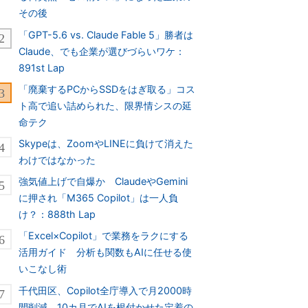
その後
「GPT-5.6 vs. Claude Fable 5」勝者は
Claude、でも企業が選びづらいワケ：
891st Lap
「廃棄するPCからSSDをはぎ取る」コス
ト高で追い詰められた、限界情シスの延
命テク
Skypeは、ZoomやLINEに負けて消えた
わけではなかった
強気値上げで自爆か ClaudeやGemini
に押され「M365 Copilot」は一人負
け？：888th Lap
「Excel×Copilot」で業務をラクにする
活用ガイド 分析も関数もAIに任せる使
いこなし術
千代田区、Copilot全庁導入で月2000時
間削減 10カ月でAIを根付かせた定着の