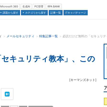
Microsoft 365
生成AI
PC管理
RPA BANK
課題から探す
カテゴリから探す
記事一覧
ITキャパチャージ
ィ
メールセキュリティ
特集記事一覧
並び順：
「セキュリティ教本」、この
[
キーマンズネット
]