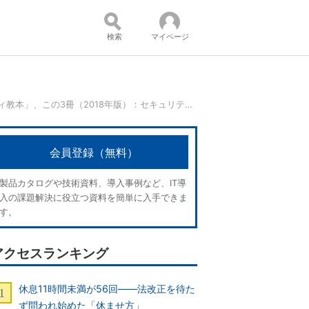
検索
マイページ
必読だけど無料の「セキュリティ教本」、この3冊（2018年版）：セキュリティ強化塾
コンテンツ：
会員登録（無料）
製品カタログや技術資料、導入事例など、IT導
入の課題解決に役立つ資料を簡単に入手できま
す。
アクセスランキング
休息11時間未満が56回――法改正を待た
ず問われ始めた「休ませ方」