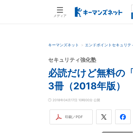
メディア
キーマンズネット
エンドポイントセキュリテ
検索語を入力してください
セキュリティ強化塾
必読だけど無料の
3冊（2018年版）
2018年04月17日 10時00分 公開
印刷／PDF