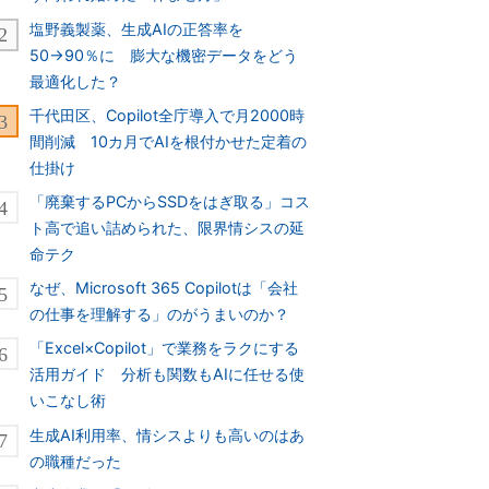
塩野義製薬、生成AIの正答率を
50→90％に 膨大な機密データをどう
最適化した？
千代田区、Copilot全庁導入で月2000時
間削減 10カ月でAIを根付かせた定着の
仕掛け
「廃棄するPCからSSDをはぎ取る」コス
ト高で追い詰められた、限界情シスの延
命テク
なぜ、Microsoft 365 Copilotは「会社
の仕事を理解する」のがうまいのか？
「Excel×Copilot」で業務をラクにする
活用ガイド 分析も関数もAIに任せる使
いこなし術
生成AI利用率、情シスよりも高いのはあ
の職種だった