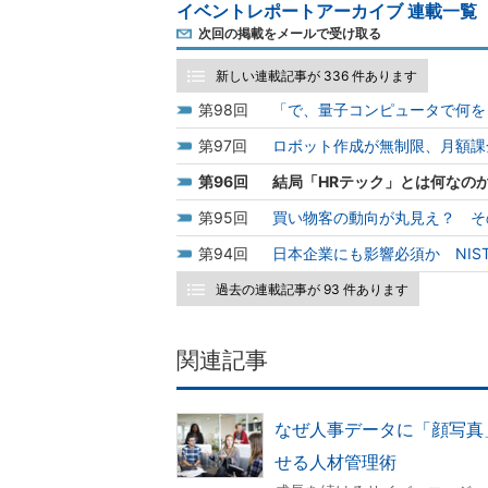
イベントレポートアーカイブ 連載一覧
次回の掲載をメールで受け取る
新しい連載記事が 336 件あります
98
「で、量子コンピュータで何を
97
ロボット作成が無制限、月額課
96
結局「HRテック」とは何なの
95
買い物客の動向が丸見え？ そ
94
日本企業にも影響必須か NIST
過去の連載記事が 93 件あります
関連記事
なぜ人事データに「顔写真」
せる人材管理術