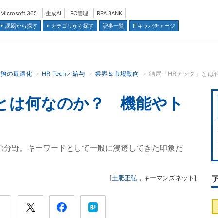
Microsoft 365
生成AI
PC管理
RPA BANK
課題から探す
カテゴリから探す
記事一覧
ITキャパチャージ
業務の最適化
HR Tech／給与
業界＆市場動向
結局「HRテック」とは
並び順：
とは何なのか？ 機能やト
の分野。キーワードとして一般に浸透してきた印象だ
[
土肥正弘
，
キーマンズネット
]