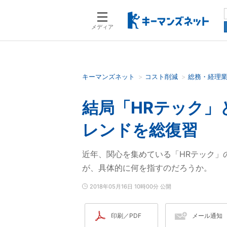
メディア
キーマンズネット
コスト削減
総務・経理
検索語を入力してください
結局「HRテック」
レンドを総復習
近年、関心を集めている「HRテック」
が、具体的に何を指すのだろうか。
2018年05月16日 10時00分 公開
印刷／PDF
メール通知