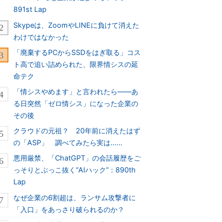
891st Lap
Skypeは、ZoomやLINEに負けて消えた
わけではなかった
「廃棄するPCからSSDをはぎ取る」コス
ト高で追い詰められた、限界情シスの延
命テク
「情シスやめます」と言われたら――あ
る日突然「ゼロ情シス」になった企業の
その後
クラウドの元祖？ 20年前に消えたはず
の「ASP」 調べてみたら実は……
悪用厳禁、「ChatGPT」の会話履歴をご
っそりとぶっこ抜く“AIハック”：890th
Lap
なぜ企業の6割超は、ランサム攻撃者に
「入口」をあっさり破られるのか？