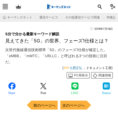
キーマンズネット
通信サービス
その他通信サービス関連
特集記
2018年7月18日
5分で分かる最新キーワード解説
見えてきた「5G」の世界、フェーズ1仕様とは？
次世代無線通信技術標準「5G」のフェーズ1仕様が確定した。
「eMBB」「mMTC」「URLLC」と呼ばれる3つの技術に注目
だ。
[
土肥正弘
，ドキュメント工房]
PC用表示
関連情報
Share
Post
LINE
Hatena
前のページへ
次のページへ