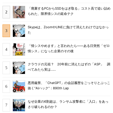
「廃棄するPCからSSDをはぎ取る」コスト高で追い詰め
られた、限界情シスの延命テク
Skypeは、ZoomやLINEに負けて消えたわけではなかっ
た
「情シスやめます」と言われたら――ある日突然「ゼロ
情シス」になった企業のその後
クラウドの元祖？ 20年前に消えたはずの「ASP」 調
べてみたら実は……
悪用厳禁、「ChatGPT」の会話履歴をごっそりとぶっこ
抜く“AIハック”：890th Lap
なぜ企業の6割超は、ランサム攻撃者に「入口」をあっ
さり破られるのか？