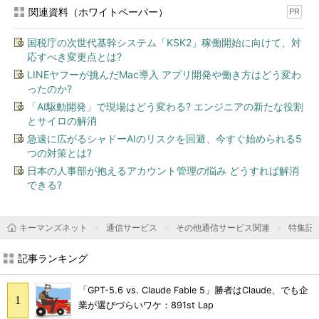
関連資料（ホワイトペーパー）
PR
国税庁の次世代基幹システム「KSK2」稼働開始に向けて、対
応すべき変更点とは?
LINEヤフーが挑んだMac導入 アプリ開発や働き方はどう変わ
ったのか?
「AI駆動開発」で現場はどう変わる? エンジニアの新たな役割
とサイロの解消
急速に広がるシャドーAIのリスクを回避、今すぐ始められる5
つの対策とは?
日本の人事部が抱えるアカウント管理の悩み どうすれば解消
できる?
キーマンズネット
通信サービス
その他通信サービス関連
特集記
記事ランキング
「GPT-5.6 vs. Claude Fable 5」勝者はClaude、でも企
業が選びづらいワケ：891st Lap