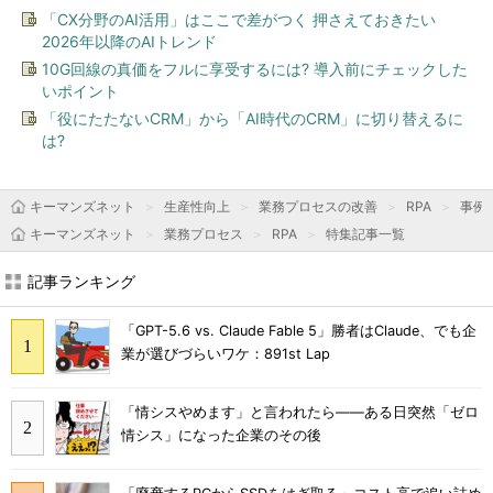
「CX分野のAI活用」はここで差がつく 押さえておきたい
2026年以降のAIトレンド
10G回線の真価をフルに享受するには? 導入前にチェックした
いポイント
「役にたたないCRM」から「AI時代のCRM」に切り替えるに
は?
キーマンズネット
生産性向上
業務プロセスの改善
RPA
事例
キーマンズネット
業務プロセス
RPA
特集記事一覧
記事ランキング
「GPT-5.6 vs. Claude Fable 5」勝者はClaude、でも企
業が選びづらいワケ：891st Lap
「情シスやめます」と言われたら――ある日突然「ゼロ
情シス」になった企業のその後