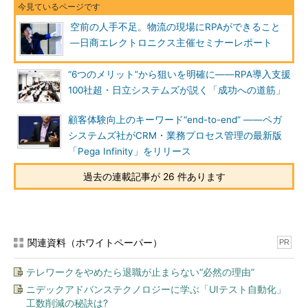
空前の人手不足。物流の現場にRPAができること
―日商エレクトロニクス主催セミナーレポート
“6つのメリット”から狙いを明確に――RPA導入支援
100社超・日立システムズが説く「成功への道筋」
顧客体験向上のキーワード“end-to-end” ――ペガ
システムズ社がCRM・業務プロセス管理の最新版
「Pega Infinity」をリリース
過去の連載記事が 26 件あります
関連資料（ホワイトペーパー）
PR
テレワークをやめたら退職が止まらない“必然の理由”
ニデックアドバンステクノロジーに学ぶ「UIテスト自動化」
工数削減の秘訣は?