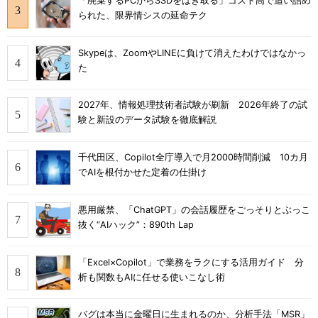
「廃棄するPCからSSDをはぎ取る」コスト高で追い詰め
られた、限界情シスの延命テク
Skypeは、ZoomやLINEに負けて消えたわけではなかっ
た
2027年、情報処理技術者試験が刷新 2026年終了の試
験と新設のデータ試験を徹底解説
千代田区、Copilot全庁導入で月2000時間削減 10カ月
でAIを根付かせた定着の仕掛け
悪用厳禁、「ChatGPT」の会話履歴をごっそりとぶっこ
抜く“AIハック”：890th Lap
「Excel×Copilot」で業務をラクにする活用ガイド 分
析も関数もAIに任せる使いこなし術
バグは本当に金曜日に生まれるのか、分析手法「MSR」