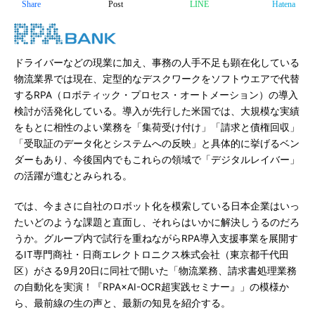
Share
Post
LINE
Hatena
ドライバーなどの現業に加え、事務の人手不足も顕在化している
物流業界では現在、定型的なデスクワークをソフトウエアで代替
するRPA（ロボティック・プロセス・オートメーション）の導入
検討が活発化している。導入が先行した米国では、大規模な実績
をもとに相性のよい業務を「集荷受け付け」「請求と債権回収」
「受取証のデータ化とシステムへの反映」と具体的に挙げるベン
ダーもあり、今後国内でもこれらの領域で「デジタルレイバー」
の活躍が進むとみられる。
では、今まさに自社のロボット化を模索している日本企業はいっ
たいどのような課題と直面し、それらはいかに解決しうるのだろ
うか。グループ内で試行を重ねながらRPA導入支援事業を展開す
るIT専門商社・日商エレクトロニクス株式会社（東京都千代田
区）がさる9月20日に同社で開いた「物流業務、請求書処理業務
の自動化を実演！『RPA×AI-OCR超実践セミナー』」の模様か
ら、最前線の生の声と、最新の知見を紹介する。