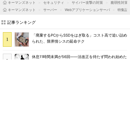
キーマンズネット
セキュリティ
サイバー攻撃の対策
脆弱性対策
キーマンズネット
サーバー
Webアプリケーションサーバ
特集記
記事ランキング
「廃棄するPCからSSDをはぎ取る」コスト高で追い詰め
られた、限界情シスの延命テク
休息11時間未満が56回――法改正を待たず問われ始めた
「休ませ方」
「Excel×Copilot」で業務をラクにする活用ガイド 分
析も関数もAIに任せる使いこなし術
4人に3人が「引継ぎマニュアル使えない」 200人調査
で見えた問題点
「Copilot in Excel」使ったことある？ 読者に聞いた、
生成AIでExcelを時短する方法