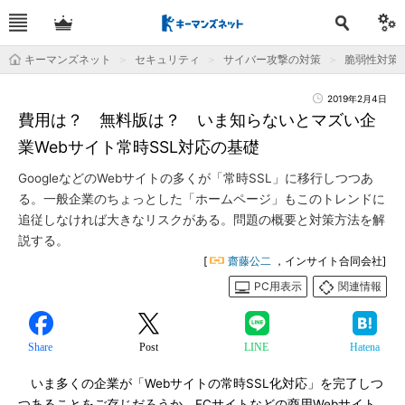
キーマンズネット
セキュリティ
サイバー攻撃の対策
脆弱性対策
2019年2月4日
費用は？ 無料版は？ いま知らないとマズい企
業Webサイト常時SSL対応の基礎
GoogleなどのWebサイトの多くが「常時SSL」に移行しつつあ
る。一般企業のちょっとした「ホームページ」もこのトレンドに
追従しなければ大きなリスクがある。問題の概要と対策方法を解
説する。
[
齋藤公二
，インサイト合同会社]
PC用表示
関連情報
Share
Post
LINE
Hatena
いま多くの企業が「Webサイトの常時SSL化対応」を完了しつ
つあることをご存じだろうか。ECサイトなどの商用Webサイト