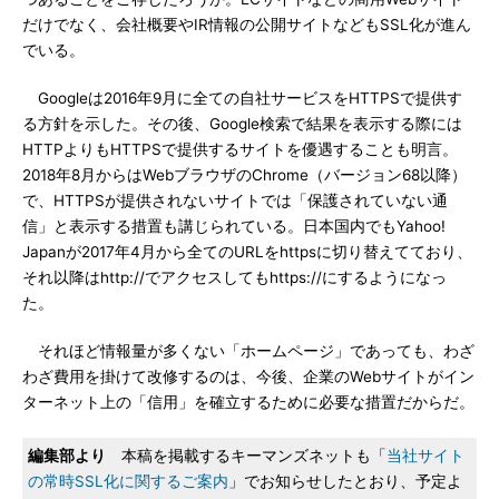
だけでなく、会社概要やIR情報の公開サイトなどもSSL化が進ん
でいる。
Googleは2016年9月に全ての自社サービスをHTTPSで提供す
る方針を示した。その後、Google検索で結果を表示する際には
HTTPよりもHTTPSで提供するサイトを優遇することも明言。
2018年8月からはWebブラウザのChrome（バージョン68以降）
で、HTTPSが提供されないサイトでは「保護されていない通
信」と表示する措置も講じられている。日本国内でもYahoo!
Japanが2017年4月から全てのURLをhttpsに切り替えてており、
それ以降はhttp://でアクセスしてもhttps://にするようになっ
た。
それほど情報量が多くない「ホームページ」であっても、わざ
わざ費用を掛けて改修するのは、今後、企業のWebサイトがイン
ターネット上の「信用」を確立するために必要な措置だからだ。
編集部より
本稿を掲載するキーマンズネットも「
当社サイト
の常時SSL化に関するご案内
」でお知らせしたとおり、予定よ