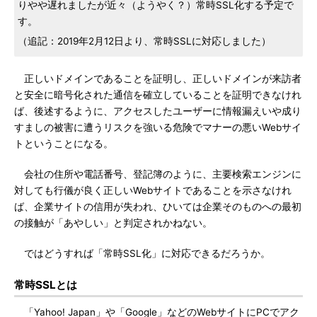
りやや遅れましたが近々（ようやく？）常時SSL化する予定で
す。
（追記：2019年2月12日より、常時SSLに対応しました）
正しいドメインであることを証明し、正しいドメインが来訪者
と安全に暗号化された通信を確立していることを証明できなけれ
ば、後述するように、アクセスしたユーザーに情報漏えいや成り
すましの被害に遭うリスクを強いる危険でマナーの悪いWebサイ
トということになる。
会社の住所や電話番号、登記簿のように、主要検索エンジンに
対しても行儀が良く正しいWebサイトであることを示さなけれ
ば、企業サイトの信用が失われ、ひいては企業そのものへの最初
の接触が「あやしい」と判定されかねない。
ではどうすれば「常時SSL化」に対応できるだろうか。
常時SSLとは
「Yahoo! Japan」や「Google」などのWebサイトにPCでアク