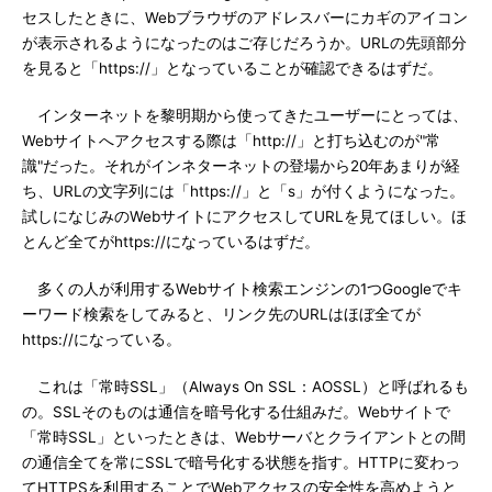
セスしたときに、Webブラウザのアドレスバーにカギのアイコン
が表示されるようになったのはご存じだろうか。URLの先頭部分
を見ると「https://」となっていることが確認できるはずだ。
インターネットを黎明期から使ってきたユーザーにとっては、
Webサイトへアクセスする際は「http://」と打ち込むのが"常
識"だった。それがインネターネットの登場から20年あまりが経
ち、URLの文字列には「https://」と「s」が付くようになった。
試しになじみのWebサイトにアクセスしてURLを見てほしい。ほ
とんど全てがhttps://になっているはずだ。
多くの人が利用するWebサイト検索エンジンの1つGoogleでキ
ーワード検索をしてみると、リンク先のURLはほぼ全てが
https://になっている。
これは「常時SSL」（Always On SSL：AOSSL）と呼ばれるも
の。SSLそのものは通信を暗号化する仕組みだ。Webサイトで
「常時SSL」といったときは、Webサーバとクライアントとの間
の通信全てを常にSSLで暗号化する状態を指す。HTTPに変わっ
てHTTPSを利用することでWebアクセスの安全性を高めようと