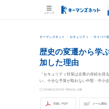
メディア
キーマンズネット
セキュリティ
サイバー
検索語を入力してください
歴史の変遷から学
加した理由
「セキュリティ対策は企業の存続を揺
い。十分な予算が取れない中堅・中小
2019年02月07日 11時00分 公開
印刷／PDF
メール通知