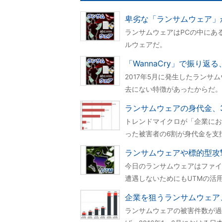
卑劣な「ランサムウェア」
ランサムウェアはPCの中にあ
ルウェアだ。
「WannaCry」で振り
2017年5月に発生したランサ
去にない特徴があったからだ。
ランサムウェアの身代金、
トレンドマイクロが「企業にお
った被害者の6割が身代金を支
ランサムウェアや標的型攻
今日のランサムウェアはファイア
遭遇しないためにもUTMの活用
企業を狙うランサムウェア
ランサムウェアの被害件数が過