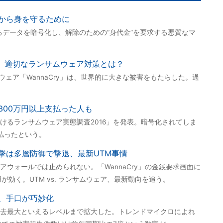
から身を守るために
るデータを暗号化し、解除のための“身代金”を要求する悪質なマ
返る、適切なランサムウェア対策とは？
ムウェア「WannaCry」は、世界的に大きな被害をもたらした。過
300万円以上支払った人も
けるランサムウェア実態調査2016」を発表。暗号化されてしま
払ったという。
撃は多層防御で撃退、最新UTM事情
ウォールでは止められない。「WannaCry」の金銭要求画面に
が効く。UTM vs. ランサムウェア、最新動向を追う。
、手口が巧妙化
去最大といえるレベルまで拡大した。トレンドマイクロによれ