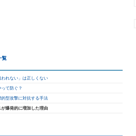
一覧
狙われない」は正しくない
やって防ぐ？
標的型攻撃に対抗する手法
スが爆発的に増加した理由