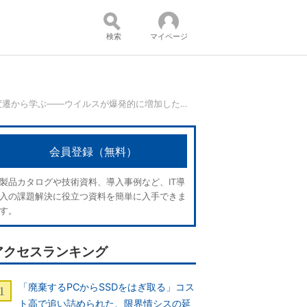
検索
マイページ
歴史の変遷から学ぶ――ウイルスが爆発的に増加した理由
コンテンツ：
会員登録（無料）
製品カタログや技術資料、導入事例など、IT導
入の課題解決に役立つ資料を簡単に入手できま
す。
アクセスランキング
「廃棄するPCからSSDをはぎ取る」コス
ト高で追い詰められた、限界情シスの延