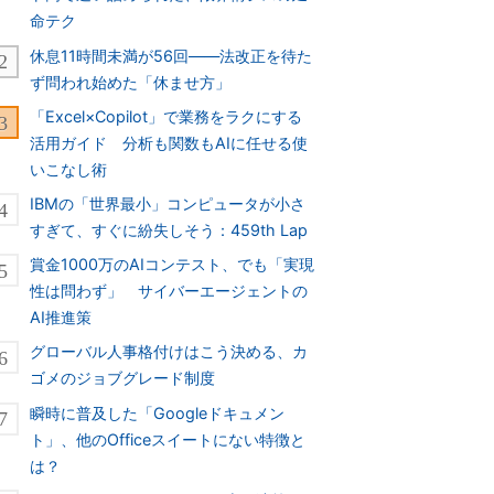
命テク
休息11時間未満が56回――法改正を待た
ず問われ始めた「休ませ方」
「Excel×Copilot」で業務をラクにする
活用ガイド 分析も関数もAIに任せる使
いこなし術
IBMの「世界最小」コンピュータが小さ
すぎて、すぐに紛失しそう：459th Lap
賞金1000万のAIコンテスト、でも「実現
性は問わず」 サイバーエージェントの
AI推進策
グローバル人事格付けはこう決める、カ
ゴメのジョブグレード制度
瞬時に普及した「Googleドキュメン
ト」、他のOfficeスイートにない特徴と
は？