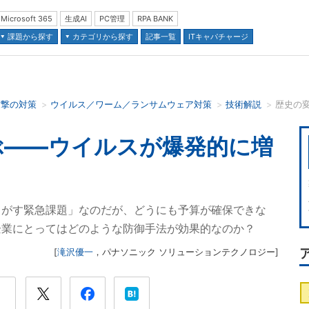
Microsoft 365
生成AI
PC管理
RPA BANK
課題から探す
カテゴリから探す
記事一覧
ITキャパチャージ
攻撃の対策
ウイルス／ワーム／ランサムウェア対策
技術解説
並び順：
ぶ――ウイルスが爆発的に増
るがす緊急課題」なのだが、どうにも予算が確保できな
企業にとってはどのような防御手法が効果的なのか？
[
滝沢優一
，
パナソニック ソリューションテクノロジー
]