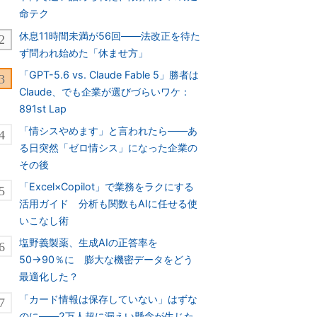
命テク
休息11時間未満が56回――法改正を待た
ず問われ始めた「休ませ方」
「GPT-5.6 vs. Claude Fable 5」勝者は
Claude、でも企業が選びづらいワケ：
891st Lap
「情シスやめます」と言われたら――あ
る日突然「ゼロ情シス」になった企業の
その後
「Excel×Copilot」で業務をラクにする
活用ガイド 分析も関数もAIに任せる使
いこなし術
塩野義製薬、生成AIの正答率を
50→90％に 膨大な機密データをどう
最適化した？
「カード情報は保存していない」はずな
のに――2万人超に漏えい懸念が生じた