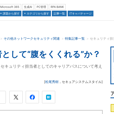
Microsoft 365
生成AI
PC管理
RPA BANK
課題から探す
カテゴリから探す
記事一覧
ITキャパチャージ
その他ネットワークセキュリティ関連
特集記事一覧
セキュリティ担
並び順：
として“腹をくくれる”か？
たセキュリティ担当者としてのキャリアパスについて考え
[
松尾秀樹
，
セキュアシステムスタイル
]