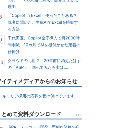
理由
「Copilot in Excel」使ったことある？
読者に聞いた、生成AIでExcelを時短す
る方法
千代田区、Copilot全庁導入で月2000時
間削減 10カ月でAIを根付かせた定着の
仕掛け
クラウドの元祖？ 20年前に消えたはず
の「ASP」 調べてみたら実は……
アイティメディアからのお知らせ
キャリア採用の応募を受け付けています
RPA、ノーコード開発...面倒な業務の自