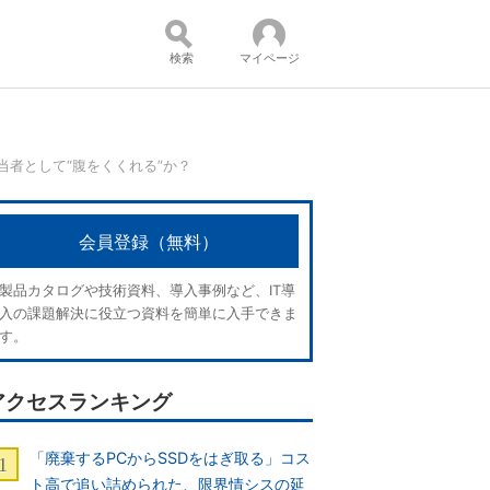
検索
マイページ
当者として“腹をくくれる”か？
コンテンツ：
会員登録（無料）
製品カタログや技術資料、導入事例など、IT導
入の課題解決に役立つ資料を簡単に入手できま
す。
アクセスランキング
「廃棄するPCからSSDをはぎ取る」コス
ト高で追い詰められた、限界情シスの延