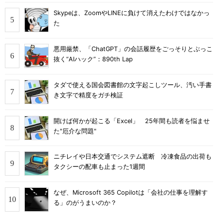
Skypeは、ZoomやLINEに負けて消えたわけではなかっ
た
悪用厳禁、「ChatGPT」の会話履歴をごっそりとぶっこ
抜く“AIハック”：890th Lap
タダで使える国会図書館の文字起こしツール、汚い手書
き文字で精度をガチ検証
開けば何かが起こる「Excel」 25年間も読者を悩ませ
た"厄介な問題"
ニチレイや日本交通でシステム遮断 冷凍食品の出荷も
タクシーの配車も止まった1週間
なぜ、Microsoft 365 Copilotは「会社の仕事を理解す
る」のがうまいのか？