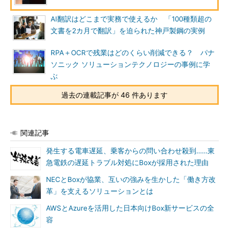
AI翻訳はどこまで実務で使えるか 「100種類超の
文書を2カ月で翻訳」を迫られた神戸製鋼の実例
RPA＋OCRで残業はどのくらい削減できる？ パナ
ソニック ソリューションテクノロジーの事例に学
ぶ
過去の連載記事が 46 件あります
関連記事
発生する電車遅延、乗客からの問い合わせ殺到……東
急電鉄の遅延トラブル対処にBoxが採用された理由
NECとBoxが協業、互いの強みを生かした「働き方改
革」を支えるソリューションとは
AWSとAzureを活用した日本向けBox新サービスの全
容