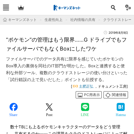
キーマンズネット
生産性向上
社内情報の共有
クラウドストレー
2019年8月9日
“ポケモン”の管理はもう限界……G ドライブでもフ
ァイルサーバでもなくBoxにしたワケ
ファイルサーバでのデータ共有に限界を感じていたポケモンの
Box導入の裏側を同社のIT部門が明かした。Boxと連携すると便
利な外部ツール、複数のクラウドストレージの使い分けといった
「試行錯誤の上で見いだした」ポイントも伝授する。
[
土肥正弘
，ドキュメント工房]
PC用表示
関連情報
Share
Post
LINE
Hatena
数十TBにも上るポケモンキャラクターのデータをどう管理
し、共有するのか――この課題をクラウドストレージによって解