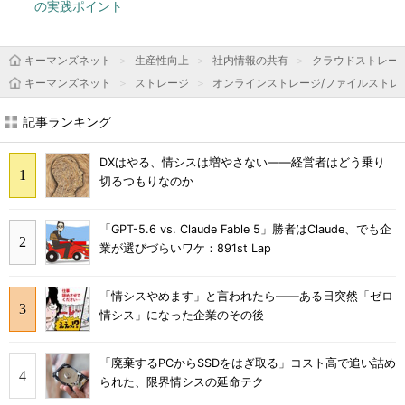
の実践ポイント
キーマンズネット
生産性向上
社内情報の共有
クラウドストレー
キーマンズネット
ストレージ
オンラインストレージ/ファイルストレ
記事ランキング
DXはやる、情シスは増やさない――経営者はどう乗り
切るつもりなのか
「GPT-5.6 vs. Claude Fable 5」勝者はClaude、でも企
業が選びづらいワケ：891st Lap
「情シスやめます」と言われたら――ある日突然「ゼロ
情シス」になった企業のその後
「廃棄するPCからSSDをはぎ取る」コスト高で追い詰め
られた、限界情シスの延命テク