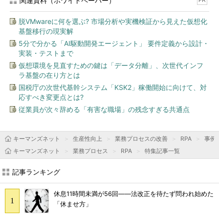
関連資料（ホワイトペーパー）
PR
脱VMwareに何を選ぶ? 市場分析や実機検証から見えた仮想化
基盤移行の現実解
5分で分かる「AI駆動開発エージェント」 要件定義から設計・
実装・テストまで
仮想環境を見直すための鍵は「データ分離」、次世代インフ
ラ基盤の在り方とは
国税庁の次世代基幹システム「KSK2」稼働開始に向けて、対
応すべき変更点とは?
従業員が次々辞める「有害な職場」の残念すぎる共通点
キーマンズネット
生産性向上
業務プロセスの改善
RPA
事例
キーマンズネット
業務プロセス
RPA
特集記事一覧
記事ランキング
休息11時間未満が56回――法改正を待たず問われ始めた
「休ませ方」