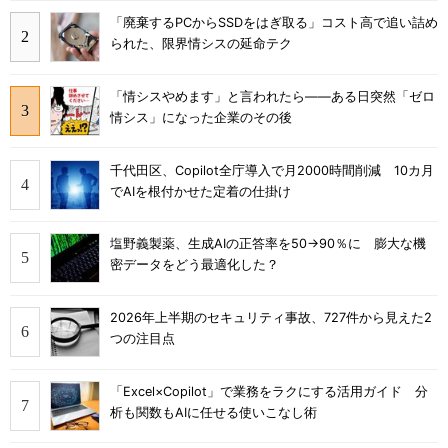
「廃棄するPCからSSDをはぎ取る」コスト高で追い詰め
られた、限界情シスの延命テク
「情シスやめます」と言われたら――ある日突然「ゼロ
情シス」になった企業のその後
千代田区、Copilot全庁導入で月2000時間削減 10カ月
でAIを根付かせた定着の仕掛け
塩野義製薬、生成AIの正答率を50→90％に 膨大な機
密データをどう最適化した？
2026年上半期のセキュリティ事故、727件から見えた2
つの注目点
「Excel×Copilot」で業務をラクにする活用ガイド 分
析も関数もAIに任せる使いこなし術