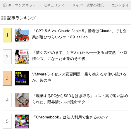
キーマンズネット
セキュリティ
サイバー攻撃の対策
エンドポイ
記事ランキング
「GPT-5.6 vs. Claude Fable 5」勝者はClaude、でも企
業が選びづらいワケ：891st Lap
「情シスやめます」と言われたら――ある日突然「ゼロ
情シス」になった企業のその後
VMwareライセンス変更問題 乗り換えるか使い続ける
か、皆の声
「廃棄するPCからSSDをはぎ取る」コスト高で追い詰め
られた、限界情シスの延命テク
「Chromebook」は法人利用で生きるのか？