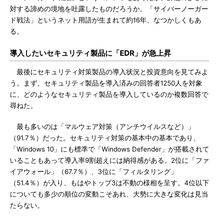
対する諦めの境地を吐露したものだろうか。「サイバーノーガー
ド戦法」というネット用語が生まれて約16年、なつかしくもあ
る。
導入したいセキュリティ製品に「EDR」が急上昇
最後にセキュリティ対策製品の導入状況と投資意向を見てみよ
う。まず、セキュリティ製品を導入済みの回答者1250人を対象
に、どのようなセキュリティ製品を導入しているのか複数回答で
尋ねた。
最も多いのは「マルウェア対策（アンチウイルスなど）」
（91.7％）だった。セキュリティ対策の基本中の基本であり、
「Windows 10」にも標準で「Windows Defender」が搭載されて
いることもあって導入率9割超えには納得感がある。2位に「ファ
イアウォール」（67.7％）、3位に「フィルタリング」
（51.4％）が入り、もはやトップ3は不動の様相を呈す。4位以下
についても多少の順位の変動こそあれ、大勢に大きな変化は見当
たらない。