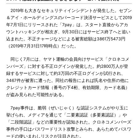
2019年も大きなセキュリティインシデントが発生した。セブン
＆アイ・ホールディングスのバーコード決済サービスとして2019
年7月1日にリリースされた「7pay」は、スタート直後からアカ
ウントハッキングが相次ぎ、9月30日にはサービス終了へと追い
込まれた。不正チャージなどによる被害総額は3861万5473円
（2019年7月31日17時時点）だった。
同じく7月には、ヤマト運輸の会員向けサービス「クロネコメ
ンバーズ」に対する不正ログインが発覚した。約2800万人が登
録するサービスに対して約3万回の不正ログインが試行され、
3467件が被害に遭った。同社の報告によれば氏名や住所の他に
クレジットカード情報（番号の下4桁、有効期限、カード名義）
が盗み見られた可能性がある。
7pay事件は、脆弱（ぜいじゃく）な認証システムがやり玉に
挙げられ、メディアを通じて「二要素認証（多要素認証）」や
「二段階認証」などの重要性が認知された。クロネコメンバーズ
事件の手口はパスワードリスト攻撃とみられ、あらためてパスワ
ードの使いまわしリスクが注目された。