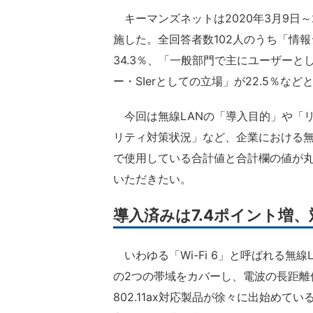
キーマンズネットは2020年3月9日～
施した。全回答者数102人のうち「情
34.3％、「一般部門で主にユーザーと
ー・SIerとしての立場」が22.5％な
今回は無線LANの「導入目的」や「リ
リティ対策状況」など、企業における無
で使用している合計値と合計欄の値が
いただきたい。
導入済みは7.4ポイント増
いわゆる「Wi-Fi 6」と呼ばれる無線LA
の2つの帯域をカバーし、電波の長距離
802.11ax対応製品が徐々に出始めて