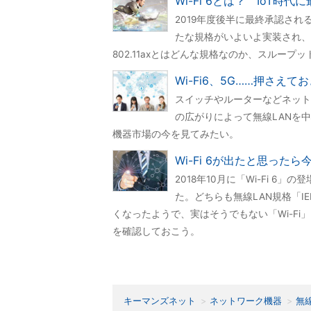
Wi-Fi 6とは？ IoT時代に
2019年度後半に最終承認される予定
たな規格がいよいよ実装され、既
802.11axとはどんな規格なのか、スルー
Wi-Fi6、5G……押さ
スイッチやルーターなどネット
の広がりによって無線LANを
機器市場の今を見てみたい。
Wi-Fi 6が出たと思ったら
2018年10月に「Wi-Fi 6
た。どちらも無線LAN規格「IE
くなったようで、実はそうでもない「Wi-Fi
を確認しておこう。
キーマンズネット
ネットワーク機器
無線