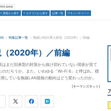
RPA BANK
課題から探す
カテゴリから探す
記事一覧
ITキャパチャージ
AN
特集記事一覧
無線LANの導入状況（2020年）／前編
並び順：
（2020年）／前編
ィ対策はまだ旧来型の対策から抜け切れていない現状が見て
のだろうか。また、いわゆる「Wi-Fi 6」と呼ばれ、標
が、運用している無線LAN規格の動向はどう変わったのか。
[
キーマンズネット
]