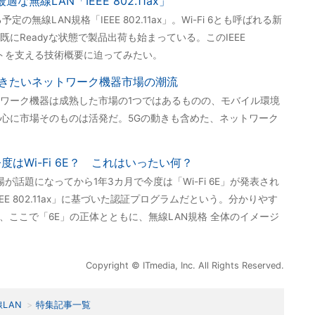
最適な無線LAN「IEEE 802.11ax」
の無線LAN規格「IEEE 802.11ax」。Wi-Fi 6とも呼ばれる新
にReadyな状態で製品出荷も始まっている。このIEEE
プットを支える技術概要に迫ってみたい。
えておきたいネットワーク機器市場の潮流
ワーク機器は成熟した市場の1つではあるものの、モバイル環境
中心に市場そのものは活発だ。5Gの動きも含めた、ネットワーク
今度はWi-Fi 6E？ これはいったい何？
」の登場が話題になってから1年3カ月で今度は「Wi-Fi 6E」が発表され
EE 802.11ax」に基づいた認証プログラムだという。分かりやす
」、ここで「6E」の正体とともに、無線LAN規格 全体のイメージ
Copyright © ITmedia, Inc. All Rights Reserved.
LAN
特集記事一覧