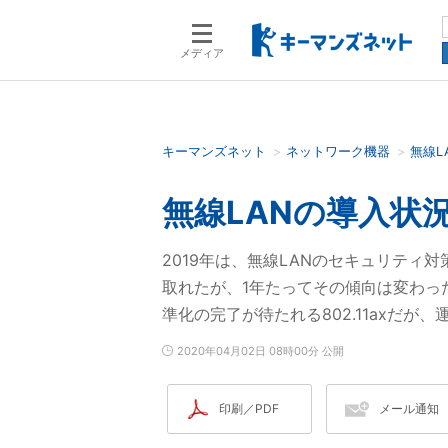
メディア
キーマンズネット
ネットワーク機器
無線L
検索語を入力してください
無線LANの導入状況
2019年は、無線LANのセキュリテ
取れたが、1年たってその傾向は変わった
準化の完了が待たれる802.11axだ
2020年04月02日 08時00分 公開
印刷／PDF
メール通知