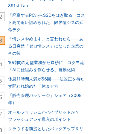
891st Lap
「廃棄するPCからSSDをはぎ取る」コス
ト高で追い詰められた、限界情シスの延
命テク
「情シスやめます」と言われたら――あ
る日突然「ゼロ情シス」になった企業の
その後
10時間の定型業務がゼロ秒に コクヨ流
「AIに仕組みを作らせる」自動化術
休息11時間未満が56回――法改正を待た
ず問われ始めた「休ませ方」
「販売管理パッケージ」シェア（2008
年）
オールフラッシュかハイブリッドか？
フラッシュアレイ導入のポイント
クラウドを前提としたバックアップ＆リ