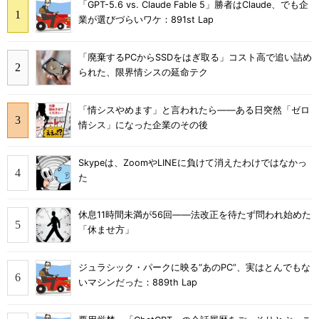
「GPT-5.6 vs. Claude Fable 5」勝者はClaude、でも企
業が選びづらいワケ：891st Lap
「廃棄するPCからSSDをはぎ取る」コスト高で追い詰め
られた、限界情シスの延命テク
「情シスやめます」と言われたら――ある日突然「ゼロ
情シス」になった企業のその後
Skypeは、ZoomやLINEに負けて消えたわけではなかっ
た
休息11時間未満が56回――法改正を待たず問われ始めた
「休ませ方」
ジュラシック・パークに映る“あのPC”、実はとんでもな
いマシンだった：889th Lap