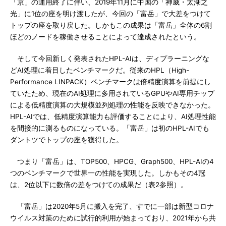
「京」の運用終了に伴い、2019年11月に中国の「神威・太湖之
光」に1位の座を明け渡したが、今回の「富岳」で大差をつけて
トップの座を取り戻した。しかもこの成果は「富岳」全体の6割
ほどのノードを稼働させることによって達成されたという。
そして今回新しく発表されたHPL-AIは、ディプラーニングな
どAI処理に着目したベンチマークだ。従来のHPL（High-
Performance LINPACK）ベンチマークは倍精度演算を前提にし
ていたため、現在のAI処理に多用されているGPUやAI専用チップ
による低精度演算の大規模並列処理の性能を反映できなかった。
HPL-AIでは、低精度演算能力も評価することにより、AI処理性能
を間接的に測るものになっている。「富岳」は初のHPL-AIでも
ダントツでトップの座を獲得した。
つまり「富岳」は、TOP500、HPCG、Graph500、HPL-AIの4
つのベンチマークで世界一の性能を実現した。しかもその4冠
は、2位以下に数倍の差をつけての成果だ（表2参照）。
「富岳」は2020年5月に搬入を完了、すでに一部は新型コロナ
ウイルス対策のために試行的利用が始まっており、2021年から共