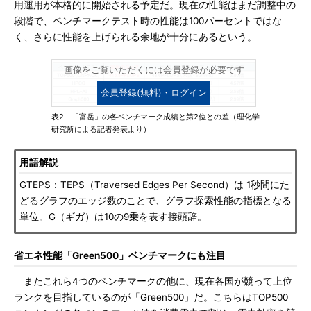
用運用が本格的に開始される予定だ。現在の性能はまだ調整中の
段階で、ベンチマークテスト時の性能は100パーセントではな
く、さらに性能を上げられる余地が十分にあるという。
画像をご覧いただくには会員登録が必要です
会員登録(無料)・ログイン
表2 「富岳」の各ベンチマーク成績と第2位との差（理化学
研究所による記者発表より）
用語解説
GTEPS：TEPS（Traversed Edges Per Second）は 1秒間にた
どるグラフのエッジ数のことで、グラフ探索性能の指標となる
単位。G（ギガ）は10の9乗を表す接頭辞。
省エネ性能「Green500」ベンチマークにも注目
またこれら4つのベンチマークの他に、現在各国が競って上位
ランクを目指しているのが「Green500」だ。こちらはTOP500