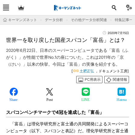
キーマンズネット
データ分析
その他データ分析関連
特集記事一
2020年7月15日
世界一を取り戻した国産スパコン「富岳」とは？
2020年6月22日、日本のスーパーコンピュータである「富岳（ふ
がく）」が性能で世界No.1の座についた。これは2011年の「京
（けい）」以来の快挙。今回は「富岳」の実像を紹介する。
[
土肥正弘
，ドキュメント工房]
PC用表示
関連情報
Share
Post
LINE
Hatena
スパコンベンチマークで4冠を達成した「富岳」
「富岳」は理化学研究所と富士通の共同開発によるスーパーコ
ンピュータ（以下、スパコンと表記）だ。理化学研究所と富士通