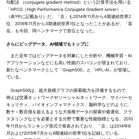
勾配法 （conjugate gradient method）という計算手法を用いる
「HPCG（High Performance Conjugate Gradient solver）」
（表1中に記載あり）だ。「京」も2014年11月から4期連続世界2
位、2016年11月から3期連続世界1位となったことがあるが、「富
岳」も今回、同ベンチマークで首位となった。
さらにビッグデータ、AI領域でもトップに
また近年ではビッグデータを対象にした分析や、機械学習・AI
アプリケーションなどにも高い性能のスパコンが望まれており、
新たなベンチマークとして「Graph500」と「HPL-AI」が登場し
ている。
Graph500は、超大規模グラフの探索能力を評価するもので、
例えば交通ネットワークやソーシャルネットワーク、サイバーセ
キュリティ、バイオインフォマティクス、脳科学などのように、
数十～数百億を超えるような大規模データの探索や最適化、クラ
スタリングなどを必要とする分野で重要な性能指標となる。2010
年11月からランキング形式で発表されており、「京」は2014年6
月および2015年7月から9期連続の世界1位を記録している。