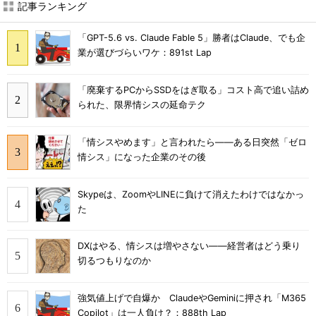
記事ランキング
「GPT-5.6 vs. Claude Fable 5」勝者はClaude、でも企
業が選びづらいワケ：891st Lap
「廃棄するPCからSSDをはぎ取る」コスト高で追い詰め
られた、限界情シスの延命テク
「情シスやめます」と言われたら――ある日突然「ゼロ
情シス」になった企業のその後
Skypeは、ZoomやLINEに負けて消えたわけではなかっ
た
DXはやる、情シスは増やさない――経営者はどう乗り
切るつもりなのか
強気値上げで自爆か ClaudeやGeminiに押され「M365
Copilot」は一人負け？：888th Lap