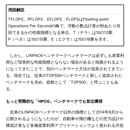
用語解説
TFLOPS、PFLOPS、EFLOPS：FLOPSはFloating-point
Operations Per Secondの略で、浮動小数点計算が秒あたり何
回できるかの性能指標となる単位。T（テラ）は10の12乗、
P（ペタ）は10の15乗、E（エクサ）は10の18乗を示す。
しかし、LINPACKベンチマークベンチマークは必ずしも産業利
用など現実的な性能指標とならない場合があると指摘されるよう
になってきたことで、別のベンチマーク方法が追加されてきてい
る。現在では、従来のTOP500ベンチマークと新しく追加された
ベンチマークを含め、総称として「TOP500」と呼ぶこともあ
る。
もっと実際的な「HPCG」ベンチマークでも首位獲得
従来のLINPACKベンチマーク以外の指標として2014年6月から
公開されるようになったのが、自動車や飛行機などの空力設計や
構造計算など各種産業利用アプリケーションでよく使われる共役