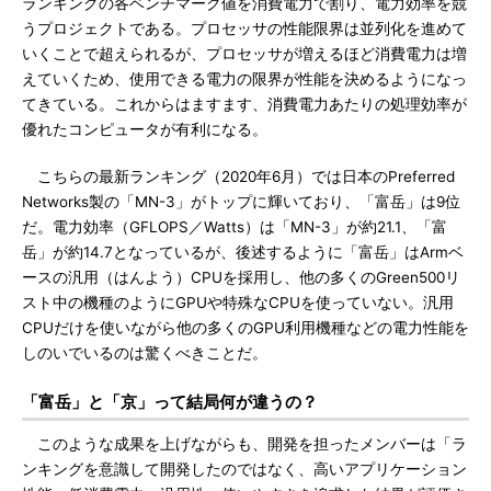
ランキングの各ベンチマーク値を消費電力で割り、電力効率を競
うプロジェクトである。プロセッサの性能限界は並列化を進めて
いくことで超えられるが、プロセッサが増えるほど消費電力は増
えていくため、使用できる電力の限界が性能を決めるようになっ
てきている。これからはますます、消費電力あたりの処理効率が
優れたコンピュータが有利になる。
こちらの最新ランキング（2020年6月）では日本のPreferred
Networks製の「MN-3」がトップに輝いており、「富岳」は9位
だ。電力効率（GFLOPS／Watts）は「MN-3」が約21.1、「富
岳」が約14.7となっているが、後述するように「富岳」はArmベ
ースの汎用（はんよう）CPUを採用し、他の多くのGreen500リ
スト中の機種のようにGPUや特殊なCPUを使っていない。汎用
CPUだけを使いながら他の多くのGPU利用機種などの電力性能を
しのいでいるのは驚くべきことだ。
「富岳」と「京」って結局何が違うの？
このような成果を上げながらも、開発を担ったメンバーは「ラ
ンキングを意識して開発したのではなく、高いアプリケーション