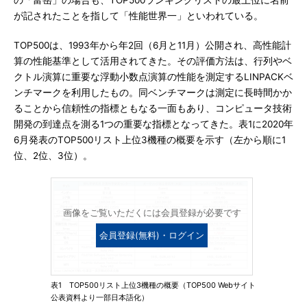
の「富岳」の場合も、TOP500ランキングリストの最上位に名前
が記されたことを指して「性能世界一」といわれている。
TOP500は、1993年から年2回（6月と11月）公開され、高性能計
算の性能基準として活用されてきた。その評価方法は、行列やベ
クトル演算に重要な浮動小数点演算の性能を測定するLINPACKベ
ンチマークを利用したもの。同ベンチマークは測定に長時間かか
ることから信頼性の指標ともなる一面もあり、コンピュータ技術
開発の到達点を測る1つの重要な指標となってきた。表1に2020年
6月発表のTOP500リスト上位3機種の概要を示す（左から順に1
位、2位、3位）。
画像をご覧いただくには会員登録が必要です
会員登録(無料)・ログイン
表1 TOP500リスト上位3機種の概要（TOP500 Webサイト
公表資料より一部日本語化）