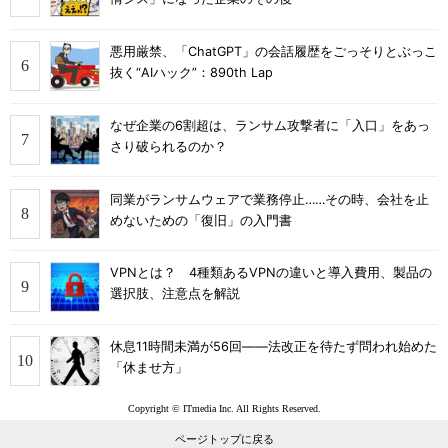
悪用厳禁、「ChatGPT」の会話履歴をごっそりとぶっこ
抜く“AIハック”：890th Lap
なぜ企業の6割超は、ランサム攻撃者に「入口」をあっ
さり破られるのか？
同業がランサムウェアで業務停止……その時、会社を止
めないための「復旧」の入門書
VPNとは？ 4種類あるVPNの違いと導入費用、製品の
選択肢、注意点を解説
休息11時間未満が56回――法改正を待たず問われ始めた
「休ませ方」
Copyright © ITmedia Inc. All Rights Reserved.
ページトップに戻る