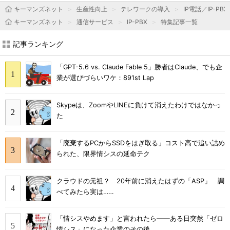
キーマンズネット
生産性向上
テレワークの導入
IP電話／IP-PBX
キーマンズネット
通信サービス
IP-PBX
特集記事一覧
記事ランキング
「GPT-5.6 vs. Claude Fable 5」勝者はClaude、でも企
業が選びづらいワケ：891st Lap
Skypeは、ZoomやLINEに負けて消えたわけではなかっ
た
「廃棄するPCからSSDをはぎ取る」コスト高で追い詰め
られた、限界情シスの延命テク
クラウドの元祖？ 20年前に消えたはずの「ASP」 調
べてみたら実は……
「情シスやめます」と言われたら――ある日突然「ゼロ
情シス」になった企業のその後