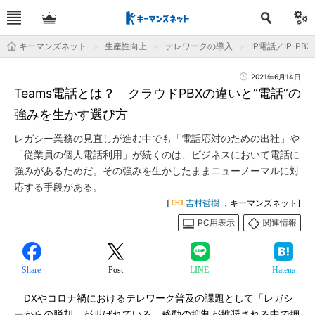
キーマンズネット
生産性向上
テレワークの導入
IP電話／IP-PBX
2021年6月14日
Teams電話とは？ クラウドPBXの違いと”電話”の
強みを生かす選び方
レガシー業務の見直しが進む中でも「電話応対のための出社」や
「従業員の個人電話利用」が続くのは、ビジネスにおいて電話に
強みがあるためだ。その強みを生かしたままニューノーマルに対
応する手段がある。
[
吉村哲樹
，キーマンズネット]
PC用表示
関連情報
Share
Post
LINE
Hatena
DXやコロナ禍におけるテレワーク普及の課題として「レガシ
ーからの脱却」が叫ばれている。移動の抑制が推奨される中で押