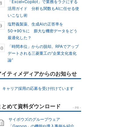
「Excel×Copilot」で業務をラクにする
活用ガイド 分析も関数もAIに任せる使
いこなし術
塩野義製薬、生成AIの正答率を
50→90％に 膨大な機密データをどう
最適化した？
「時間本位」からの脱却。RPAでアップ
デートされる三菱重工の“企業文化進化
論”
アイティメディアからのお知らせ
キャリア採用の応募を受け付けています
サイボウズのグループウェア
「Garoon」の機能や導入事例を紹介