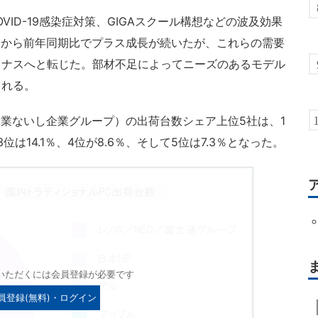
OVID-19感染症対策、GIGAスクール構想などの波及効果
半期から前年同期比でプラス成長が続いたが、これらの需要
イナスへと転じた。部材不足によってニーズのあるモデル
られる。
企業ないし企業グループ）の出荷台数シェア上位5社は、1
3位は14.1％、4位が8.6％、そして5位は7.3％となった。
いただくには会員登録が必要です
員登録(無料)・ログイン