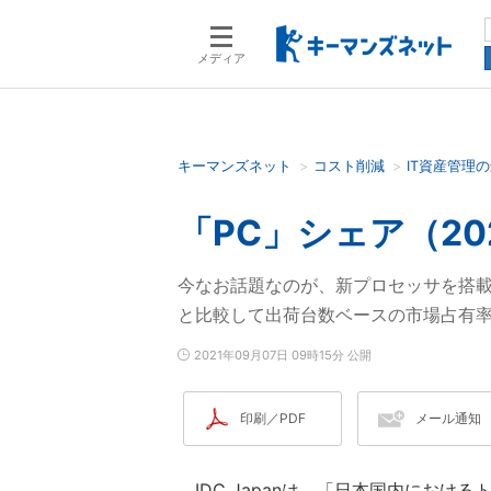
メディア
キーマンズネット
コスト削減
IT資産管理
検索語を入力してください
「PC」シェア（20
今なお話題なのが、新プロセッサを搭載
と比較して出荷台数ベースの市場占有
2021年09月07日 09時15分 公開
印刷／PDF
メール通知
IDC Japanは、「日本国内におけ