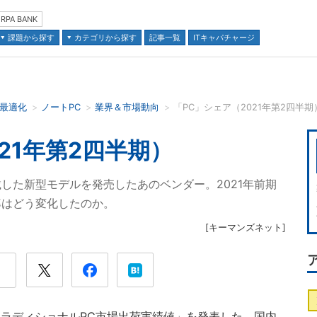
RPA BANK
課題から探す
カテゴリから探す
記事一覧
ITキャパチャージ
の最適化
ノートPC
業界＆市場動向
「PC」シェア（2021年第2四半期
並び順：
21年第2四半期）
した新型モデルを発売したあのベンダー。2021年前期
率はどう変化したのか。
[
キーマンズネット
]
るトラディショナルPC市場出荷実績値」を発表した。国内