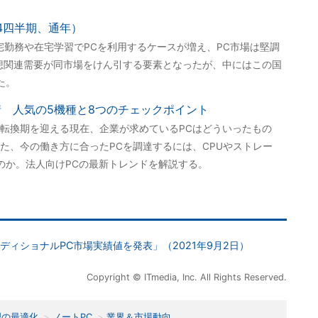
第4四半期、通年）
在宅勤務や在宅学習でPCを利用するケースが増え、PC市場は堅調
構想関連需要が同市場をけん引する要素となったが、中にはこの国
た。
情 人気の5機種と8つのチェックポイント
転換期を迎える現在、企業が求めているPCはどういったもの
た、今の働き方に合ったPCを調達するには、CPUやストレー
のか。法人向けPCの最新トレンドを解説する。
内トラディショナルPC市場実績値を発表」（2021年9月2日）
Copyright © ITmedia, Inc. All Rights Reserved.
理の最適化
ノートPC
業界＆市場動向