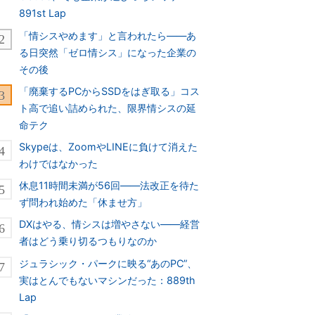
891st Lap
「情シスやめます」と言われたら――あ
る日突然「ゼロ情シス」になった企業の
その後
「廃棄するPCからSSDをはぎ取る」コス
ト高で追い詰められた、限界情シスの延
命テク
Skypeは、ZoomやLINEに負けて消えた
わけではなかった
休息11時間未満が56回――法改正を待た
ず問われ始めた「休ませ方」
DXはやる、情シスは増やさない――経営
者はどう乗り切るつもりなのか
ジュラシック・パークに映る“あのPC”、
実はとんでもないマシンだった：889th
Lap