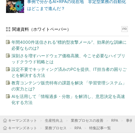
事例で分かるAI×RPAの現在地 非定型業務の自動化
はどこまで進んだ？
関連資料（ホワイトペーパー）
PR
年間4000件送信される“標的型攻撃メール”、効果的な訓練に
必要なものは?
深刻さを増すハードウェア価格高騰、今こそ必要なハイブリ
ッドクラウド戦略とは
設定不要でキッティング済みのPCを提供、IT担当者の困りご
とを解決する方法
教育コンテンツ販売特有の課題を解決 「学習管理システム」
の実力とは?
AIを活用して「情報過多・分散」を解消し、意思決定を高速
化する方法
キーマンズネット
生産性向上
業務プロセスの改善
RPA
事例
キーマンズネット
業務プロセス
RPA
特集記事一覧