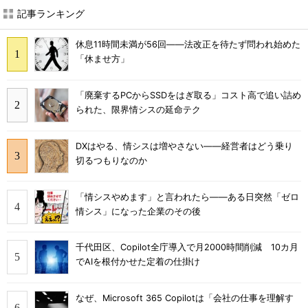
記事ランキング
休息11時間未満が56回――法改正を待たず問われ始めた
「休ませ方」
「廃棄するPCからSSDをはぎ取る」コスト高で追い詰め
られた、限界情シスの延命テク
DXはやる、情シスは増やさない――経営者はどう乗り
切るつもりなのか
「情シスやめます」と言われたら――ある日突然「ゼロ
情シス」になった企業のその後
千代田区、Copilot全庁導入で月2000時間削減 10カ月
でAIを根付かせた定着の仕掛け
なぜ、Microsoft 365 Copilotは「会社の仕事を理解す