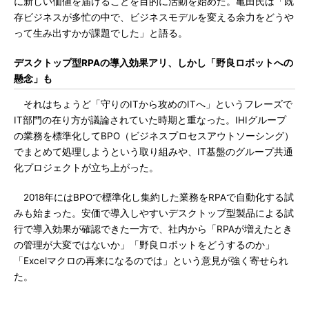
に新しい価値を届けることを目的に活動を始めた。亀田氏は「既
存ビジネスが多忙の中で、ビジネスモデルを変える余力をどうや
って生み出すかが課題でした」と語る。
デスクトップ型RPAの導入効果アリ、しかし「野良ロボットへの
懸念」も
それはちょうど「守りのITから攻めのITへ」というフレーズで
IT部門の在り方が議論されていた時期と重なった。IHIグループ
の業務を標準化してBPO（ビジネスプロセスアウトソーシング）
でまとめて処理しようという取り組みや、IT基盤のグループ共通
化プロジェクトが立ち上がった。
2018年にはBPOで標準化し集約した業務をRPAで自動化する試
みも始まった。安価で導入しやすいデスクトップ型製品による試
行で導入効果が確認できた一方で、社内から「RPAが増えたとき
の管理が大変ではないか」「野良ロボットをどうするのか」
「Excelマクロの再来になるのでは」という意見が強く寄せられ
た。