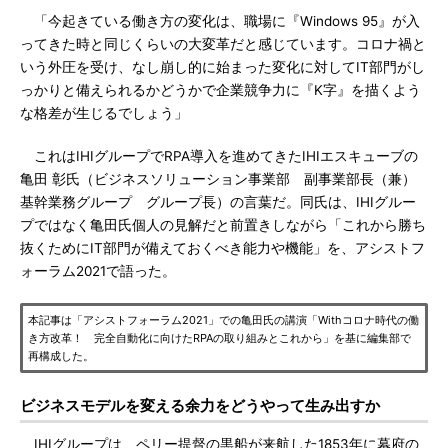
「今起きている働き方の変化は、職場に『Windows 95』が入
ってきた時と同じくらいの大変革だと感じています。コロナ禍と
いう外圧を受け、なし崩し的に始まった変化に対してIT部門がし
っかりと備えられるかどうかで企業競争力に『K字』を描くよう
な格差が生じるでしょう」
これはIHIグループでRPA導入を進めてきたIHIエスキューブの
亀田 彰氏（ビジネスソリューション事業部 副事業部長（兼）
基幹業務グループ グループ長）の言葉だ。同氏は、IHIグルー
プではなく亀田氏個人の見解だと前置きしながら「これから勝ち
抜くためにIT部門が備えておくべき能力や機能」を、アシストフ
ォーラム2021で語った。
本記事は「アシストフォーラム2021」での亀田氏の講演「Withコロナ時代の働
き方改革！ 完全自動化に向けたRPAの取り組みとこれから」を基に編集部で
再構成した。
ビジネスモデルを変える余力をどうやって生み出すか
IHIグループは、ペリー提督の黒船が来航した1853年に幕府の