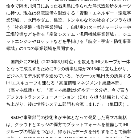
命令で隅田川河口にあった石川島に作られた洋式造船所をルーツ
に持つ。現在は発電設備を製造する「資源・エネルギー・環境事
業領域」、水門やダム、橋梁、トンネルなどの社会インフラを担
う「社会基盤・海洋事業領域」、自動車のターボチャージャーや
工場設備などを作る「産業システム・汎用機械事業領域」、ジェ
ットエンジンやロケットなどを手掛ける「航空・宇宙・防衛事業
領域」の4つの事業領域を展開する。
国内外に216社（2020年3月時点）を数えるIHIグループが一体
となって成長するために3つの横串組織が2013年に立ち上がり、
ビジネスモデル変革を進めている。その一つが亀田氏の所属する
IHIエスキューブも連なる「高度情報マネジメント統括本部」
（高マネ統括）だ。「高マネ統括はIoTやデータ分析、今で言う
デジタルトランスフォーメーション（DX）を担う組織として立
ち上がり、後に情報システム部門も合流しました」（亀田氏）。
R&Dや事業部門の技術者が主体となって発足した高マネ統括
は、クラウドとエッジの両方でプラットフォームを整備してIHI
グループの製品をつなげ、得られたデータを分析することで顧客