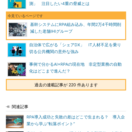
測」 注目したい4重の脅威とは
基幹システムにRPA組み込み、年間2万4千時間削
減した老舗IHIグループ
自治体で広がる「シェアDX」 IT人材不足を乗り
切る公共機関の意外な強み
事例で分かるAI×RPAの現在地 非定型業務の自動
化はどこまで進んだ？
過去の連載記事が 220 件あります
関連記事
RPA導入成功と失敗の差はどこで生まれる？ 導入企
業から学ぶ“転落ポイント”