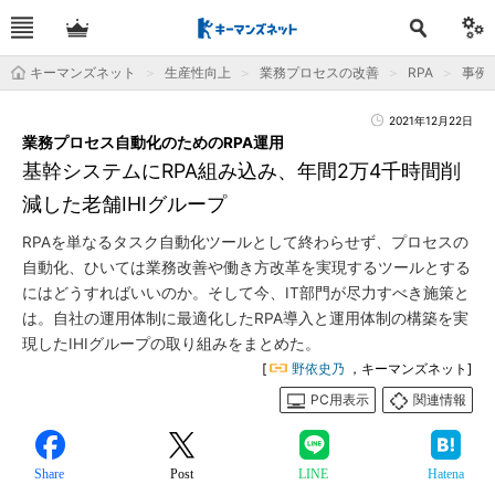
キーマンズネット
生産性向上
業務プロセスの改善
RPA
事例
2021年12月22日
業務プロセス自動化のためのRPA運用
基幹システムにRPA組み込み、年間2万4千時間削
減した老舗IHIグループ
RPAを単なるタスク自動化ツールとして終わらせず、プロセスの
自動化、ひいては業務改善や働き方改革を実現するツールとする
にはどうすればいいのか。そして今、IT部門が尽力すべき施策と
は。自社の運用体制に最適化したRPA導入と運用体制の構築を実
現したIHIグループの取り組みをまとめた。
[
野依史乃
，キーマンズネット]
PC用表示
関連情報
Share
Post
LINE
Hatena