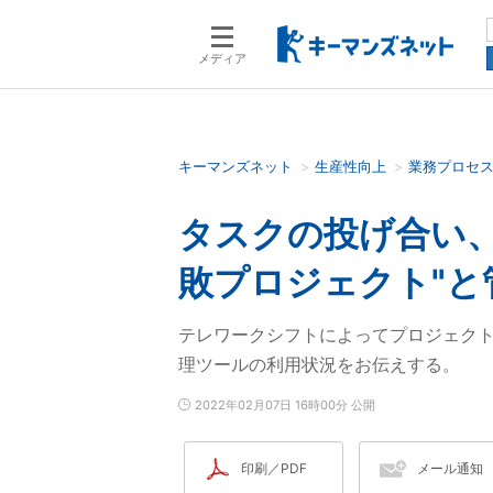
メディア
キーマンズネット
生産性向上
業務プロセ
検索語を入力してください
タスクの投げ合い、
敗プロジェクト"と
テレワークシフトによってプロジェク
理ツールの利用状況をお伝えする。
2022年02月07日 16時00分 公開
印刷／PDF
メール通知