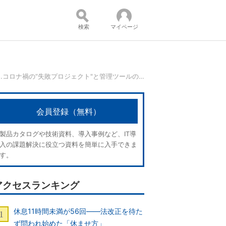
検索
マイページ
タスクの投げ合い、PM逃亡……コロナ禍の“失敗プロジェクト"と管理ツールの是非
コンテンツ：
会員登録（無料）
製品カタログや技術資料、導入事例など、IT導
入の課題解決に役立つ資料を簡単に入手できま
す。
アクセスランキング
休息11時間未満が56回――法改正を待た
ず問われ始めた「休ませ方」