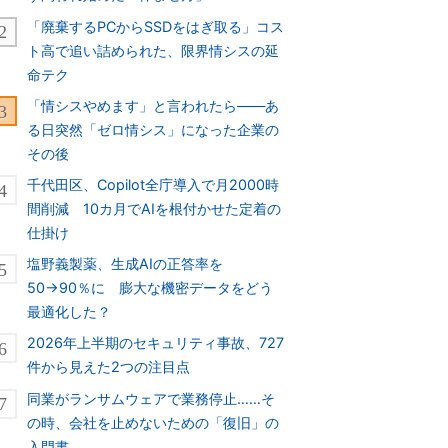
「廃棄するPCからSSDをはぎ取る」コス
ト高で追い詰められた、限界情シスの延
命テク
「情シスやめます」と言われたら――あ
る日突然「ゼロ情シス」になった企業の
その後
千代田区、Copilot全庁導入で月2000時
間削減 10カ月でAIを根付かせた定着の
仕掛け
塩野義製薬、生成AIの正答率を
50→90％に 膨大な機密データをどう
最適化した？
2026年上半期のセキュリティ事故、727
件から見えた2つの注目点
同業がランサムウェアで業務停止……そ
の時、会社を止めないための「復旧」の
入門書