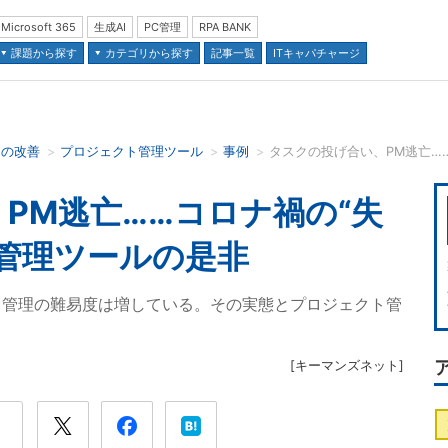
Microsoft 365
生成AI
PC管理
RPA BANK
課題から探す
カテゴリから探す
記事一覧
ITキャパチャージ
スの改善
プロジェクト管理ツール
事例
並び順：
PM逃亡……コロナ禍の“失
管理ツールの是非
ト管理の難易度は増している。その実態とプロジェクト管
[
キーマンズネット
]