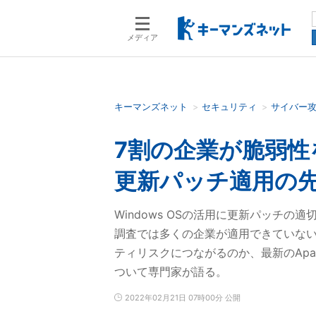
メディア
キーマンズネット
セキュリティ
サイバー
検索語を入力してください
7割の企業が脆弱性を
更新パッチ適用の
Windows OSの活用に更新パッチ
調査では多くの企業が適用できていな
ティリスクにつながるのか、最新のApac
ついて専門家が語る。
2022年02月21日 07時00分 公開