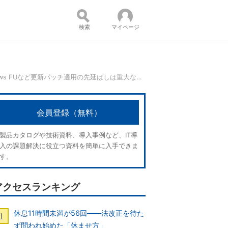
検索
マイページ
7割の企業が脆弱性を放置 Windows FUなど更新パッチ適用の先延ばしは重大なリスクに
コンテンツ：
会員登録（無料）
製品カタログや技術資料、導入事例など、IT導
入の課題解決に役立つ資料を簡単に入手できま
す。
アクセスランキング
休息11時間未満が56回――法改正を待た
ず問われ始めた「休ませ方」