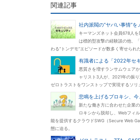
関連記事
社内派閥の“ヤバい事情”を
キーマンズネット会員678人
は標的型攻撃の経験談の他、「
わる“トンデモ”エピソードが数多く寄せられ
有識者による「2022年
悪質さを増すランサムウェアか
ャリスト3人が、2021年の振
ゼロトラストをワンストップで実現するソリ
悲鳴を上げるプロキシ、今
新たな働き方に合わせた企業の
ロキシから脱却し、Webフィ
能を提供するクラウドSWG（Secure Web
態に迫る。