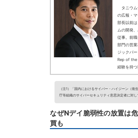
タニウム合
の広報・マ
部長以前は
ムの開発、
従事。前職
部門の営業
ジックパー
Rep of
経験を持つ
（注1）「国内におけるサイバー・ハイジーン（衛生
庁等組織のサイバーセキュリティ意思決定者に対し
なぜNデイ脆弱性の放置は
買も