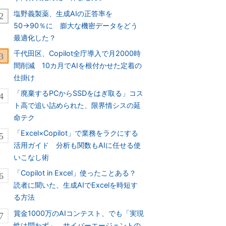
塩野義製薬、生成AIの正答率を
50→90％に 膨大な機密データをどう
最適化した？
千代田区、Copilot全庁導入で月2000時
間削減 10カ月でAIを根付かせた定着の
仕掛け
「廃棄するPCからSSDをはぎ取る」コス
ト高で追い詰められた、限界情シスの延
命テク
「Excel×Copilot」で業務をラクにする
活用ガイド 分析も関数もAIに任せる使
いこなし術
「Copilot in Excel」使ったことある？
読者に聞いた、生成AIでExcelを時短す
る方法
賞金1000万のAIコンテスト、でも「実現
性は問わず」 サイバーエージェントの