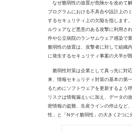
なぜ脆弱性の放置が危険かを改めて解
プログラムにおける不具合や設計上の
するセキュリティ上の欠陥を指します
ルウェアなど悪意のある攻撃に利用さ
件や公立病院のランサムウェア感染で
脆弱性の放置は、攻撃者に対して組織
に発生するセキュリティ事案の大半が
脆弱性対策は企業として真っ先に対応を
来、情報セキュリティ対策の基本の第
るためにソフトウェアを更新するよう
リスクは情報漏えいに加え、データの
密情報の盗難、生産ラインの停止など
性」と「Nデイ脆弱性」の大きく2つに