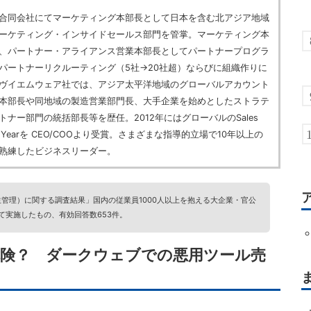
同会社にてマーケティング本部長として日本を含む北アジア地域
ーケティング・インサイドセールス部門を管掌。マーケティング本
、パートナー・アライアンス営業本部長としてパートナープログラ
パートナーリクルーティング（5社→20社超）ならびに組織作りに
ヴイエムウェア社では、アジア太平洋地域のグローバルアカウント
本部長や同地域の製造営業部門長、大手企業を始めとしたストラテ
トナー部門の統括部長等を歴任。2012年にはグローバルのSales
 the Yearを CEO/COOより受賞。さまざまな指導的立場で10年以上の
熟練したビジネスリーダー。
管理）に関する調査結果」国内の従業員1000人以上を抱える大企業・官公
て実施したもの、有効回答数653件。
危険？ ダークウェブでの悪用ツール売