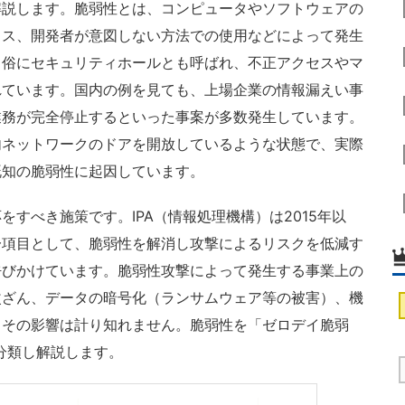
説します。脆弱性とは、コンピュータやソフトウェアの
ミス、開発者が意図しない方法での使用などによって発生
。俗にセキュリティホールとも呼ばれ、不正アクセスやマ
れています。国内の例を見ても、上場企業の情報漏えい事
業務が完全停止するといった事案が多数発生しています。
内ネットワークのドアを開放しているような状態で、実際
既知の脆弱性に起因しています。
すべき施策です。IPA（情報処理機構）は2015年以
一項目として、脆弱性を解消し攻撃によるリスクを低減す
呼びかけています。脆弱性攻撃によって発生する事業上の
改ざん、データの暗号化（ランサムウェア等の被害）、機
、その影響は計り知れません。脆弱性を「ゼロデイ脆弱
分類し解説します。