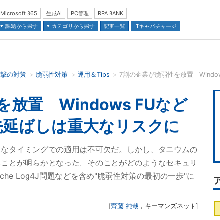
Microsoft 365
生成AI
PC管理
RPA BANK
課題から探す
カテゴリから探す
記事一覧
ITキャパチャージ
攻撃の対策
脆弱性対策
運用＆Tips
並び順：
放置 Windows FUなど
先延ばしは重大なリスクに
の適切なタイミングでの適用は不可欠だ。しかし、タニウムの
いことが明らかとなった。そのことがどのようなセキュリ
he Log4J問題などを含め"脆弱性対策の最初の一歩"に
[
齊藤 純哉
，
キーマンズネット
]