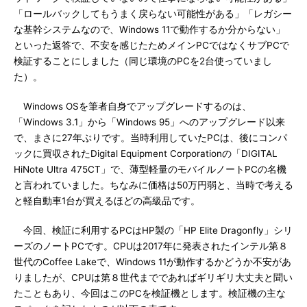
「ロールバックしてもうまく戻らない可能性がある」「レガシー
な基幹システムなので、Windows 11で動作するか分からない」
といった返答で、不安を感じたためメインPCではなくサブPCで
検証することにしました（同じ環境のPCを2台使っていまし
た）。
Windows OSを筆者自身でアップグレードするのは、
「Windows 3.1」から「Windows 95」へのアップグレード以来
で、まさに27年ぶりです。当時利用していたPCは、後にコンパ
ックに買収されたDigital Equipment Corporationの「DIGITAL
HiNote Ultra 475CT」で、薄型軽量のモバイルノートPCの名機
と言われていました。ちなみに価格は50万円弱と、当時で考える
と軽自動車1台が買えるほどの高級品です。
今回、検証に利用するPCはHP製の「HP Elite Dragonfly」シリ
ーズのノートPCです。CPUは2017年に発表されたインテル第８
世代のCoffee Lakeで、Windows 11が動作するかどうか不安があ
りましたが、CPUは第８世代までであればギリギリ大丈夫と聞い
たこともあり、今回はこのPCを検証機とします。検証機の主な