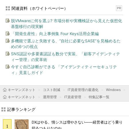
関連資料（ホワイトペーパー）
PR
脱VMwareに何を選ぶ? 市場分析や実機検証から見えた仮想化
基盤移行の現実解
「開発生産性」向上事例集 Four Keys活用企業編
多機能で選ぶと失敗する、“自社に必要なSASE”を見極めるた
めの6つの視点
SNS認証や多要素認証も数分で実装、「顧客アイデンティテ
ィー管理」の変革術
今すぐ自己診断ができる 「アイデンティティーセキュリテ
ィ」見直しガイド
キーマンズネット
コスト削減
IT資産管理の最適化
Windows
キーマンズネット
運用管理
IT資産管理
特集記事一覧
記事ランキング
DXはやる、情シスは増やさない――経営者はどう乗り
切るつもりなのか