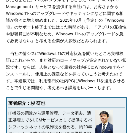
Management）サービスを提供する当社には、お客さまから
Windows 11へのアップグレードやキッティングなどに関する相
談が徐々に増え始めました。2025年10月（予定）の「Windows
10」のサポート終了までにはまだ時間があり、「アプリの互換性
や影響範囲が不明なため、Windows 11へのアップグレードを急
ぐ必要はない」と考える企業が大多数だとみられます。
当社の情シスにWindows 11の対応状況を聞いたところ実機検
証はこれからで、まだ対応のロードマップが策定されていない状
況です。ならば、人柱となって筆者の社内PCにWindows 11をイ
ンストールし、使用上の課題などを探っていこうと考えたので
す。本連載では、利用部門の社内PCにWindows 11を適用させる
ことで生じる問題や、考えるべき課題をレポートします。
著者紹介：杉 研也
IT機器の調達から運用管理、データ消去、適
正処理までをLCMサービスとして提供するパ
シフィックネットの取締役を務める。約20年