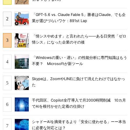
「GPT-5.6 vs. Claude Fable 5」勝者はClaude、でも企
業が選びづらいワケ：891st Lap
「情シスやめます」と言われたら――ある日突然「ゼロ
情シス」になった企業のその後
「Windowsの重い・遅い」の性能分析に専門知識はもう
不要？ Microsoftが新ツール
Skypeは、ZoomやLINEに負けて消えたわけではなかっ
た
千代田区、Copilot全庁導入で月2000時間削減 10カ月
でAIを根付かせた定着の仕掛け
シャドーAIを摘発するより「安全に使わせる」ーー本当
に必要な対応とは？