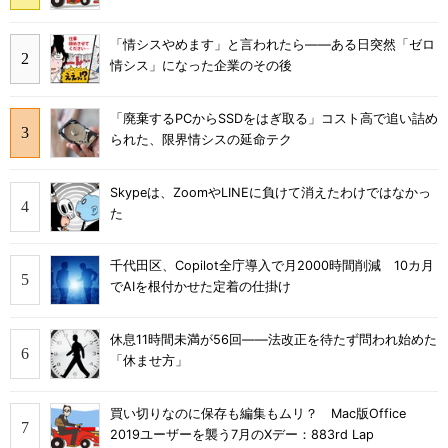
「情シスやめます」と言われたら――ある日突然「ゼロ
情シス」になった企業のその後
「廃棄するPCからSSDをはぎ取る」コスト高で追い詰め
られた、限界情シスの延命テク
Skypeは、ZoomやLINEに負けて消えたわけではなかっ
た
千代田区、Copilot全庁導入で月2000時間削減 10カ月
でAIを根付かせた定着の仕掛け
休息11時間未満が56回――法改正を待たず問われ始めた
「休ませ方」
買い切りなのに保存も編集もムリ？ Mac版Office
2019ユーザーを襲う7月のXデー：883rd Lap