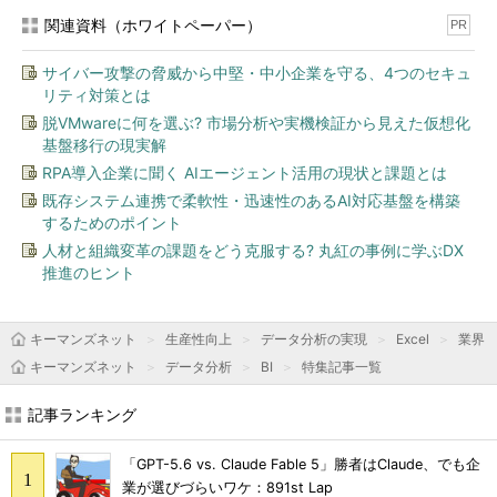
関連資料（ホワイトペーパー）
PR
サイバー攻撃の脅威から中堅・中小企業を守る、4つのセキュ
リティ対策とは
脱VMwareに何を選ぶ? 市場分析や実機検証から見えた仮想化
基盤移行の現実解
RPA導入企業に聞く AIエージェント活用の現状と課題とは
既存システム連携で柔軟性・迅速性のあるAI対応基盤を構築
するためのポイント
人材と組織変革の課題をどう克服する? 丸紅の事例に学ぶDX
推進のヒント
キーマンズネット
生産性向上
データ分析の実現
Excel
業界
キーマンズネット
データ分析
BI
特集記事一覧
記事ランキング
「GPT-5.6 vs. Claude Fable 5」勝者はClaude、でも企
業が選びづらいワケ：891st Lap