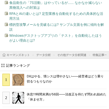
食品衛生の「7S活動」はやっているが...... なかなか減らない
異物混入への対策は
RPAとAIの違いとは? 定型業務を自動化するための具体的な活
用方法
標的型攻撃メールを見破るには? サンプル文面を例に傾向を解
説
Windowsデスクトップアプリの「テスト」を自動化したほう
がよい理由とは?
キーマンズネット
データ分析
その他データ分析関連
特集記事一
記事ランキング
DXはやる、情シスは増やさない――経営者はどう乗り
切るつもりなのか
休息11時間未満が56回――法改正を待たず問われ始めた
「休ませ方」