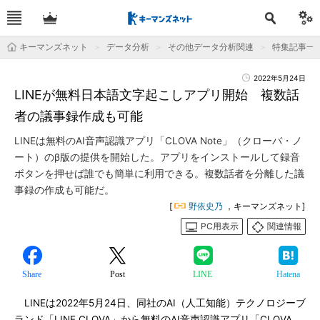
キーマンズネット
データ分析
その他データ分析関連
特集記事一
2022年5月24日
LINEが無料日本語文字起こしアプリ開始 複数話
者の議事録作成も可能
LINEは無料のAI音声認識アプリ「CLOVA Note」（クローバ・ノ
ート）のβ版の提供を開始した。アプリをインストールして録音
ボタンを押せば誰でも簡単に利用できる。複数話者を分離した議
事録の作成も可能だ。
[
野依史乃
，キーマンズネット]
PC用表示
関連情報
Share
Post
LINE
Hatena
LINEは2022年5月24日、同社のAI（人工知能）テクノロジーブ
ランド「LINE CLOVA」から無料のAI音声認識アプリ「CLOVA