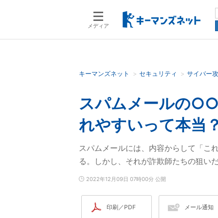
メディア
キーマンズネット
セキュリティ
サイバー
検索語を入力してください
スパムメールの○
れやすいって本当？：6
スパムメールには、内容からして「こ
る。しかし、それが詐欺師たちの狙いだ
2022年12月09日 07時00分 公開
印刷／PDF
メール通知