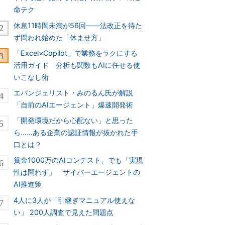
命テク
休息11時間未満が56回――法改正を待た
ず問われ始めた「休ませ方」
「Excel×Copilot」で業務をラクにする
活用ガイド 分析も関数もAIに任せる使
いこなし術
エバンジェリスト・みのるん氏が解説
「自前のAIエージェント」爆速開発術
「開発環境だから心配ない」と思った
ら……ある企業の認証情報が抜かれた手
口とは？
賞金1000万のAIコンテスト、でも「実現
性は問わず」 サイバーエージェントの
AI推進策
4人に3人が「引継ぎマニュアル使えな
い」 200人調査で見えた問題点