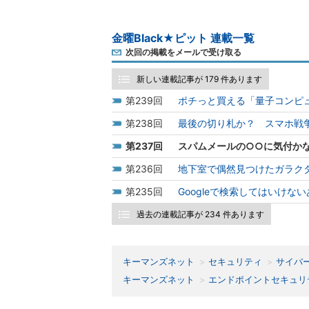
金曜Black★ピット 連載一覧
次回の掲載をメールで受け取る
新しい連載記事が 179 件あります
239
ポチっと買える「量子コンピュー
238
最後の切り札か？ スマホ戦争で負
237
スパムメールの○○に気付かない
236
地下室で偶然見つけたガラクタに
235
Googleで検索してはいけないあ
過去の連載記事が 234 件あります
キーマンズネット
セキュリティ
サイバ
キーマンズネット
エンドポイントセキュリ