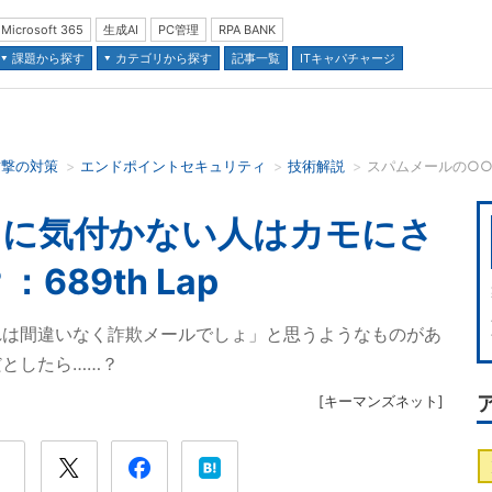
Microsoft 365
生成AI
PC管理
RPA BANK
課題から探す
カテゴリから探す
記事一覧
ITキャパチャージ
攻撃の対策
エンドポイントセキュリティ
技術解説
並び順：
○に気付かない人はカモにさ
89th Lap
れは間違いなく詐欺メールでしょ」と思うようなものがあ
としたら……？
[
キーマンズネット
]