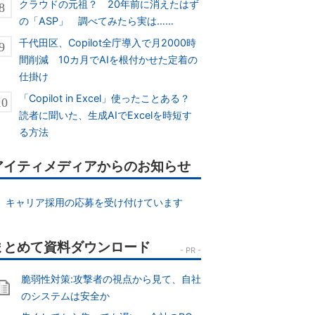
クラウドの元祖？ 20年前に消えたはず
の「ASP」 調べてみたら実は……
千代田区、Copilot全庁導入で月2000時
間削減 10カ月でAIを根付かせた定着の
仕掛け
「Copilot in Excel」使ったことある？
読者に聞いた、生成AIでExcelを時短す
る方法
アイティメディアからのお知らせ
キャリア採用の応募を受け付けています
脆弱性対策:攻撃者の視点から見て、自社
のシステムは安全か