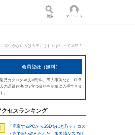
検索
マイページ
スパムメールの○○に気付かない人はカモにされやすいって本当？：689th Lap
コンテンツ：
会員登録（無料）
製品カタログや技術資料、導入事例など、IT導
入の課題解決に役立つ資料を簡単に入手できま
す。
アクセスランキング
「廃棄するPCからSSDをはぎ取る」コス
ト高で追い詰められた、限界情シスの延