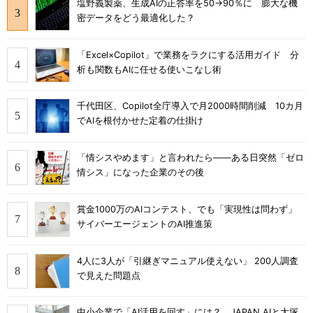
塩野義製薬、生成AIの正答率を50→90％に 膨大な機
密データをどう最適化した？
「Excel×Copilot」で業務をラクにする活用ガイド 分
析も関数もAIに任せる使いこなし術
千代田区、Copilot全庁導入で月2000時間削減 10カ月
でAIを根付かせた定着の仕掛け
「情シスやめます」と言われたら――ある日突然「ゼロ
情シス」になった企業のその後
賞金1000万のAIコンテスト、でも「実現性は問わず」
サイバーエージェントのAI推進策
4人に3人が「引継ぎマニュアル使えない」 200人調査
で見えた問題点
中小企業で「AI活用を回す」には？ JAPAN AIと大塚