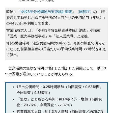
Spot Japanのリリース資料）
時給：
「令和3年分民間給与実態統計調査」（国税庁）
の「1年
を通じて勤務した給与所得者の1人当たりの平均給与（年収）」
の443万円を利用して算出。
営業職就労人口：「令和3年賃金構造基本統計調査」小職種
「営業・販売事務従事者」を「法人営業職」と定義。
1日の労働時間：法定労働時間の8時間に、今回の調査で明らか
になった営業担当者の1日当たりの平均残業時間1.88時間を加え
て算出。
営業活動の無駄な時間が増加した増加した要因として、以下3
つの要素が増加していることが考えられる。
1日の労働時間：0.25時間増加（前回調査：9.63時間、
今回調査：9.88時間）
「無駄」だと感じる時間：約1.6ポイント増加（前回調
査：20.76％、今回調査：22.37％）
営業職就労人口：約3.3万人増加（前回調査／約76.7万