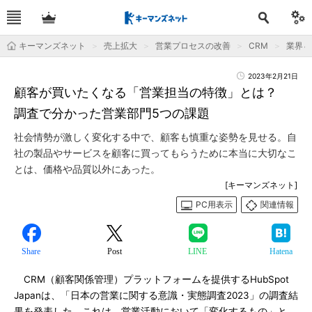
キーマンズネット
売上拡大
営業プロセスの改善
CRM
業界＆
2023年2月21日
顧客が買いたくなる「営業担当の特徴」とは？
調査で分かった営業部門5つの課題
社会情勢が激しく変化する中で、顧客も慎重な姿勢を見せる。自
社の製品やサービスを顧客に買ってもらうために本当に大切なこ
とは、価格や品質以外にあった。
[キーマンズネット]
PC用表示
関連情報
Share
Post
LINE
Hatena
CRM（顧客関係管理）プラットフォームを提供するHubSpot
Japanは、「日本の営業に関する意識・実態調査2023」の調査結
果を発表した。これは、営業活動において「変化するもの」と