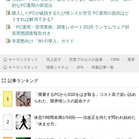
的なPC運用の実現法
購入したPCが破損するたび情シスが苦労 PC運用の負担はど
うすれば解消できる?
「PC運用・管理業務」調査レポート2026 ランサムウェア対
策実態調査報告付き
学習塾向け「Wi-Fi導入」ガイド
キーマンズネット
売上拡大
営業プロセスの改善
CRM
業界＆
キーマンズネット
情報システム
SFA
特集記事一覧
記事ランキング
「廃棄するPCからSSDをはぎ取る」コスト高で追い詰め
られた、限界情シスの延命テク
休息11時間未満が56回――法改正を待たず問われ始めた
「休ませ方」