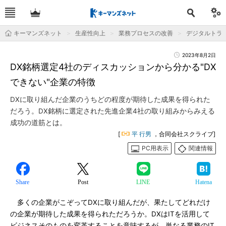
キーマンズネット
生産性向上
業務プロセスの改善
デジタルトラ
2023年8月2日
DX銘柄選定4社のディスカッションから分かる"DX
できない"企業の特徴
DXに取り組んだ企業のうちどの程度が期待した成果を得られた
だろう。DX銘柄に選定された先進企業4社の取り組みからみえる
成功の道筋とは。
[
平 行男
，合同会社スクライブ]
PC用表示
関連情報
Share
Post
LINE
Hatena
多くの企業がこぞってDXに取り組んだが、果たしてどれだけ
の企業が期待した成果を得られただろうか。DXはITを活用して
ビジネスそのものを変革することを意味するが、単なる業務のIT