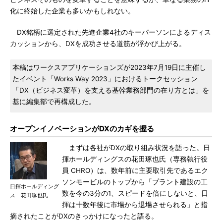
化に終始した企業も多いかもしれない。
DX銘柄に選定された先進企業4社のキーパーソンによるディス
カッションから、DXを成功させる道筋が浮かび上がる。
本稿はワークスアプリケーションズが2023年7月19日に主催し
たイベント「Works Way 2023」におけるトークセッション
「DX（ビジネス変革）を支える基幹業務部門の在り方とは」を
基に編集部で再構成した。
オープンイノベーションがDXのカギを握る
まずは各社がDXの取り組み状況を語った。日
揮ホールディングスの花田琢也氏（専務執行役
員 CHRO）は、数年前に主要取引先であるエク
ソンモービルのトップから「プラント建設の工
日揮ホールディング
数を今の3分の1、スピードを倍にしないと、日
ス 花田琢也氏
揮は十数年後に市場から退場させられる」と指
摘されたことがDXのきっかけになったと語る。