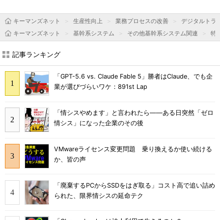
キーマンズネット
生産性向上
業務プロセスの改善
デジタルトラ
キーマンズネット
基幹系システム
その他基幹系システム関連
特
記事ランキング
「GPT-5.6 vs. Claude Fable 5」勝者はClaude、でも企
業が選びづらいワケ：891st Lap
「情シスやめます」と言われたら――ある日突然「ゼロ
情シス」になった企業のその後
VMwareライセンス変更問題 乗り換えるか使い続ける
か、皆の声
「廃棄するPCからSSDをはぎ取る」コスト高で追い詰め
られた、限界情シスの延命テク