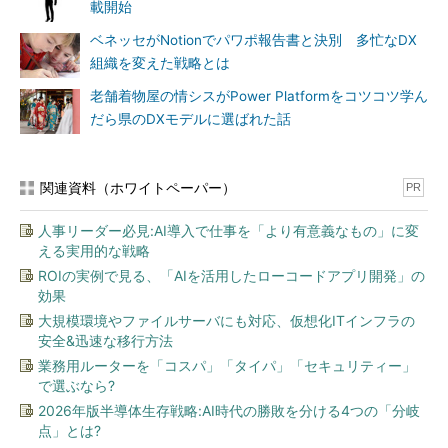
載開始
ベネッセがNotionでパワポ報告書と決別 多忙なDX
組織を変えた戦略とは
老舗着物屋の情シスがPower Platformをコツコツ学ん
だら県のDXモデルに選ばれた話
関連資料（ホワイトペーパー）
PR
人事リーダー必見:AI導入で仕事を「より有意義なもの」に変
える実用的な戦略
ROIの実例で見る、「AIを活用したローコードアプリ開発」の
効果
大規模環境やファイルサーバにも対応、仮想化ITインフラの
安全&迅速な移行方法
業務用ルーターを「コスパ」「タイパ」「セキュリティー」
で選ぶなら?
2026年版半導体生存戦略:AI時代の勝敗を分ける4つの「分岐
点」とは?