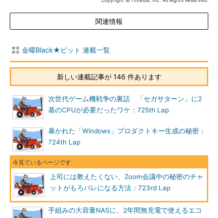
Copyright © ITmedia, Inc. All Rights Reserved.
関連情報
金曜Black★ピット 連載一覧
新しい連載記事が 146 件あります
次世代ゲーム機戦争の裏話 「セガサターン」に2
基のCPUが必要だったワケ：725th Lap
暴かれた「Windows」プロダクトキー生成の秘密：
724th Lap
上司には教えたくない、Zoom会議中の秘密のチャ
ットがもろバレになる方法：723rd Lap
手組みの大容量NASに、2年間無充電で使えるエコ