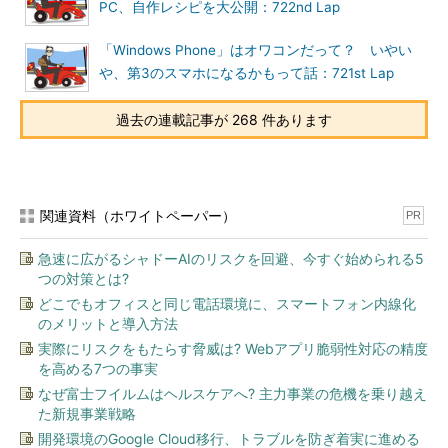
PC、自作レシピを大公開：722nd Lap
「Windows Phone」はオワコンだって？ いやい
や、第3のスマホになるかもって話：721st Lap
過去の連載記事が 268 件あります
関連資料（ホワイトペーパー）
PR
急速に広がるシャドーAIのリスクを回避、今すぐ始められる5
つの対策とは?
どこでもオフィスと同じ電話環境に、スマートフォン内線化
のメリットと導入方法
実際にリスクをもたらす脅威は? Webアプリ脆弱性対応の精度
を高める7つの事実
なぜ富士フイルムはヘルスケアへ? 主力事業の危機を乗り越え
た新規事業戦略
開発環境のGoogle Cloud移行、トラブルを防ぎ着実に進める