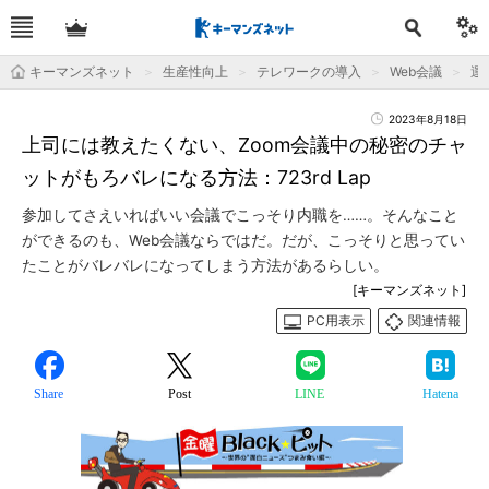
キーマンズネット
生産性向上
テレワークの導入
Web会議
運
2023年8月18日
上司には教えたくない、Zoom会議中の秘密のチャ
ットがもろバレになる方法：723rd Lap
参加してさえいればいい会議でこっそり内職を……。そんなこと
ができるのも、Web会議ならではだ。だが、こっそりと思ってい
たことがバレバレになってしまう方法があるらしい。
[キーマンズネット]
PC用表示
関連情報
Share
Post
LINE
Hatena