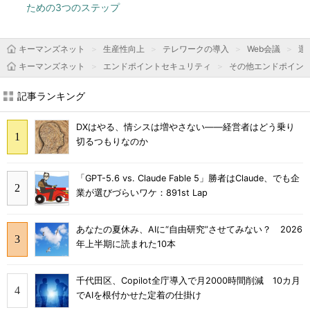
ための3つのステップ
キーマンズネット
生産性向上
テレワークの導入
Web会議
運
キーマンズネット
エンドポイントセキュリティ
その他エンドポイン
記事ランキング
DXはやる、情シスは増やさない――経営者はどう乗り
切るつもりなのか
「GPT-5.6 vs. Claude Fable 5」勝者はClaude、でも企
業が選びづらいワケ：891st Lap
あなたの夏休み、AIに“自由研究”させてみない？ 2026
年上半期に読まれた10本
千代田区、Copilot全庁導入で月2000時間削減 10カ月
でAIを根付かせた定着の仕掛け