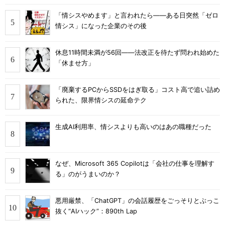
「情シスやめます」と言われたら――ある日突然「ゼロ
情シス」になった企業のその後
休息11時間未満が56回――法改正を待たず問われ始めた
「休ませ方」
「廃棄するPCからSSDをはぎ取る」コスト高で追い詰め
られた、限界情シスの延命テク
生成AI利用率、情シスよりも高いのはあの職種だった
なぜ、Microsoft 365 Copilotは「会社の仕事を理解す
る」のがうまいのか？
悪用厳禁、「ChatGPT」の会話履歴をごっそりとぶっこ
抜く“AIハック”：890th Lap