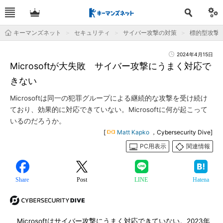
キーマンズネット
セキュリティ
サイバー攻撃の対策
標的型攻撃
2024年4月15日
Microsoftが大失敗 サイバー攻撃にうまく対応で
きない
Microsoftは同一の犯罪グループによる継続的な攻撃を受け続け
ており、効果的に対応できていない。Microsoftに何が起こって
いるのだろうか。
[
Matt Kapko
，Cybersecurity Dive]
PC用表示
関連情報
Share
Post
LINE
Hatena
Microsoftはサイバー攻撃にうまく対応できていない。2023年