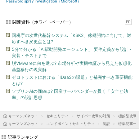
Password spray investigation（Microsoft）
関連資料（ホワイトペーパー）
PR
国税庁の次世代基幹システム「KSK2」稼働開始に向けて、対
応すべき変更点とは?
5分で分かる「AI駆動開発エージェント」 要件定義から設計・
実装・テストまで
脱VMwareに何を選ぶ? 市場分析や実機検証から見えた仮想化
基盤移行の現実解
ゼロトラストにおける「IDaaSの課題」と補完すべき重要機能
とは?
ソブリンAIの価値は? 国産サーバベンダーが貫く「安全と効
率」の設計思想
キーマンズネット
セキュリティ
サイバー攻撃の対策
標的型攻撃
キーマンズネット
エンドポイントセキュリティ
認証
特集記事一
記事ランキング