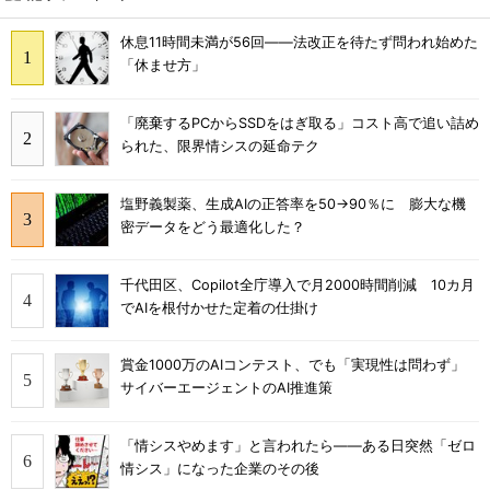
休息11時間未満が56回――法改正を待たず問われ始めた
「休ませ方」
「廃棄するPCからSSDをはぎ取る」コスト高で追い詰め
られた、限界情シスの延命テク
塩野義製薬、生成AIの正答率を50→90％に 膨大な機
密データをどう最適化した？
千代田区、Copilot全庁導入で月2000時間削減 10カ月
でAIを根付かせた定着の仕掛け
賞金1000万のAIコンテスト、でも「実現性は問わず」
サイバーエージェントのAI推進策
「情シスやめます」と言われたら――ある日突然「ゼロ
情シス」になった企業のその後