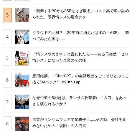
「廃棄するPCからSSDをはぎ取る」コスト高で追い詰め
られた、限界情シスの延命テク
クラウドの元祖？ 20年前に消えたはずの「ASP」 調
べてみたら実は……
「情シスやめます」と言われたら――ある日突然「ゼロ
情シス」になった企業のその後
悪用厳禁、「ChatGPT」の会話履歴をごっそりとぶっこ
抜く“AIハック”：890th Lap
なぜ企業の6割超は、ランサム攻撃者に「入口」をあっ
さり破られるのか？
同業がランサムウェアで業務停止……その時、会社を止
めないための「復旧」の入門書