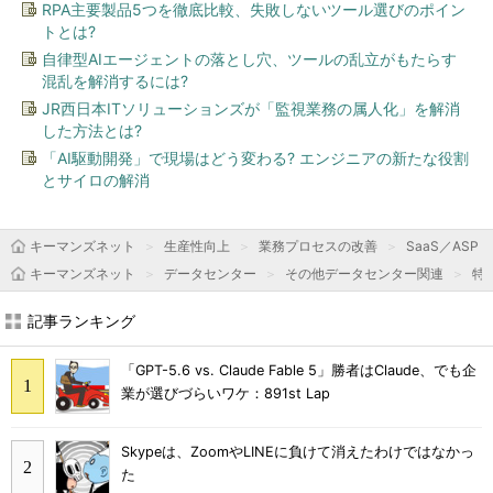
RPA主要製品5つを徹底比較、失敗しないツール選びのポイン
トとは?
自律型AIエージェントの落とし穴、ツールの乱立がもたらす
混乱を解消するには?
JR西日本ITソリューションズが「監視業務の属人化」を解消
した方法とは?
「AI駆動開発」で現場はどう変わる? エンジニアの新たな役割
とサイロの解消
キーマンズネット
生産性向上
業務プロセスの改善
SaaS／ASP
キーマンズネット
データセンター
その他データセンター関連
特
記事ランキング
「GPT-5.6 vs. Claude Fable 5」勝者はClaude、でも企
業が選びづらいワケ：891st Lap
Skypeは、ZoomやLINEに負けて消えたわけではなかっ
た